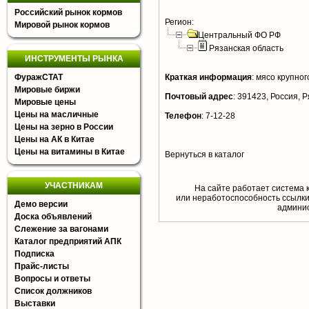
Российский рынок кормов
Регион:
Мировой рынок кормов
Центральный ФО РФ
Рязанская область
ИНСТРУМЕНТЫ РЫНКА
ФуражСТАТ
Краткая информация
:
мясо крупного
Мировые биржи
Почтовый адрес
:
391423, Россия, Ря
Мировые цены
Цены на масличные
Телефон
:
7-12-28
Цены на зерно в России
Цены на АК в Китае
Цены на витамины в Китае
Вернуться в каталог
УЧАСТНИКАМ
На сайте работает система 
или неработоспособность ссылки,
Демо версии
aдминис
Доска объявлений
Слежение за вагонами
Каталог предприятий АПК
Подписка
Прайс-листы
Вопросы и ответы
Список должников
Выставки