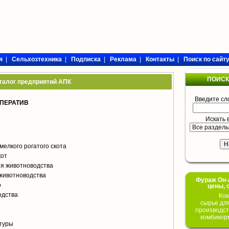
я
|
Сельхозтехника
|
Подписка
|
Реклама
|
Контакты
|
Поиск по сайт
ПОИСК
талог предприятий АПК
Введите сл
ПЕРАТИВ
Искать 
мелкого рогатого скота
кот
я животноводства
животноводства
Фураж Он-Л
о
цены, 
одства
Ком
сырье дл
производст
комбикор
туры