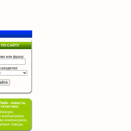
у
 ПО САЙТУ
ово или фразу:
в разделах:
айн - новости,
статистика:
бикорм,
я комбикормов,
во комбикормов,
мовые заводы.