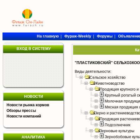
На главную
|
Фураж-Weekly
|
Форумы
|
Объявлени
ВХОД В СИСТЕМУ
Ка
"ПЛАСТИКОВСКИЙ" СЕЛЬХОЗКОО
Виды деятельности:
Сельское хозяйство
Животноводство
Продукция крупного и 
Крупный рогатый с
НОВОСТИ
Молочная продукци
Новости рынка кормов
Мясная продукция 
Обзоры прессы
Зерно и растениеводств
Новости компаний
Продукция растениев
Подсолнечник
Зерновые культуры
Зернобобовые куль
АНАЛИТИКА