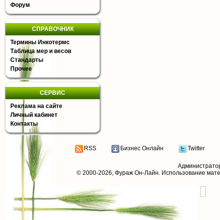
Форум
СПРАВОЧНИК
Термины Инкотермс
Таблица мер и весов
Стандарты
Прочее
СЕРВИС
Реклама на сайте
Личный кабинет
Контакты
RSS
Бизнес Онлайн
Twitter
Администрато
© 2000-2026,
Фураж Он-Лайн
. Использование мат