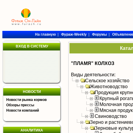
На главную
|
Фураж-Weekly
|
Форумы
|
Объявлени
ВХОД В СИСТЕМУ
Ката
"ПЛАМЯ" КОЛХОЗ
Виды деятельности:
Сельское хозяйство
Животноводство
НОВОСТИ
Продукция крупно
Крупный рогат
Новости рынка кормов
Молочная прод
Обзоры прессы
Мясная продук
Новости компаний
Свиноводство
Зерно и растениев
Зерновые культ
АНАЛИТИКА