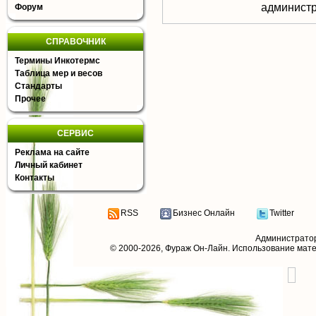
aдминистр
Форум
СПРАВОЧНИК
Термины Инкотермс
Таблица мер и весов
Стандарты
Прочее
СЕРВИС
Реклама на сайте
Личный кабинет
Контакты
RSS
Бизнес Онлайн
Twitter
Администрато
© 2000-2026,
Фураж Он-Лайн
. Использование мат