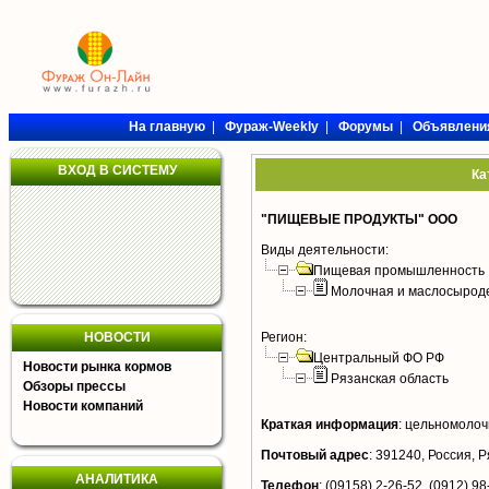
На главную
|
Фураж-Weekly
|
Форумы
|
Объявлени
ВХОД В СИСТЕМУ
Ка
"ПИЩЕВЫЕ ПРОДУКТЫ" ООО
Виды деятельности:
Пищевая промышленность
Молочная и маслосырод
НОВОСТИ
Регион:
Центральный ФО РФ
Новости рынка кормов
Рязанская область
Обзоры прессы
Новости компаний
Краткая информация
:
цельномолочн
Почтовый адрес
:
391240, Россия, Ря
АНАЛИТИКА
Телефон
:
(09158) 2-26-52, (0912) 98