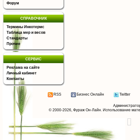
Форум
СПРАВОЧНИК
Термины Инкотермс
Таблица мер и весов
Стандарты
Прочее
СЕРВИС
Реклама на сайте
Личный кабинет
Контакты
RSS
Бизнес Онлайн
Twitter
Администрато
© 2000-2026,
Фураж Он-Лайн
. Использование мат