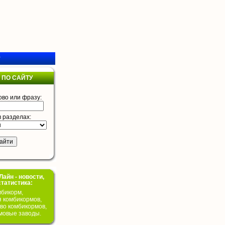
у
 ПО САЙТУ
ово или фразу:
в разделах:
айн - новости,
статистика:
бикорм,
я комбикормов,
во комбикормов,
мовые заводы.