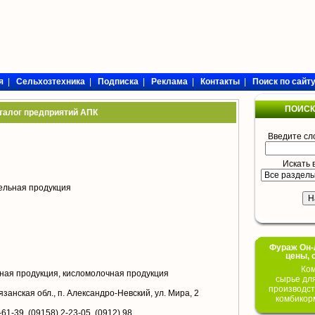
я
|
Сельхозтехника
|
Подписка
|
Реклама
|
Контакты
|
Поиск по сайт
ПОИСК
талог предприятий АПК
Введите сл
Искать 
ельная продукция
Фураж Он-Л
цены, 
Ком
ая продукция, кисломолочная продукция
сырье дл
производст
занская обл., п. Александро-Невский, ул. Мира, 2
комбикор
-61-39, (09158) 2-23-05, (0912) 98