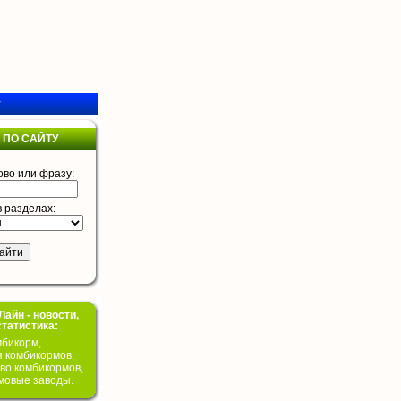
у
 ПО САЙТУ
ово или фразу:
в разделах:
айн - новости,
статистика:
бикорм,
я комбикормов,
во комбикормов,
мовые заводы.