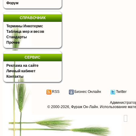
Форум
СПРАВОЧНИК
Термины Инкотермс
Таблица мер и весов
Стандарты
Прочее
СЕРВИС
Реклама на сайте
Личный кабинет
Контакты
RSS
Бизнес Онлайн
Twitter
Администрато
© 2000-2026,
Фураж Он-Лайн
. Использование мат