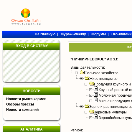
На главную
|
Фураж-Weekly
|
Форумы
|
Объявлени
ВХОД В СИСТЕМУ
Ка
"ПИЧКИРЯЕВСКОЕ" АО з.т.
Виды деятельности:
Сельское хозяйство
Животноводство
Продукция крупного и 
Крупный рогатый с
НОВОСТИ
Молочная продукци
Новости рынка кормов
Мясная продукция 
Обзоры прессы
Зерно и растениеводств
Новости компаний
Зерновые культуры
Зернобобовые куль
АНАЛИТИКА
Регион: