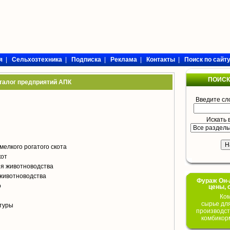
я
|
Сельхозтехника
|
Подписка
|
Реклама
|
Контакты
|
Поиск по сайт
ПОИСК
талог предприятий АПК
Введите сл
Искать 
мелкого рогатого скота
кот
я животноводства
животноводства
Фураж Он-Л
о
цены, 
Ком
сырье дл
туры
производст
комбикор