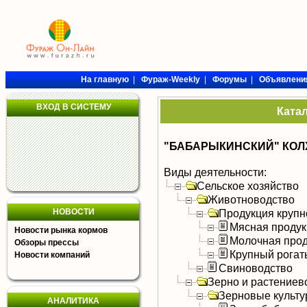
На главную
|
Фураж-Weekly
|
Форумы
|
Объявлени
ВХОД В СИСТЕМУ
Ката
"БАБАРЫКИНСКИЙ" КОЛ
Виды деятельности:
Сельское хозяйство
Животноводство
НОВОСТИ
Продукция крупно
Мясная продук
Новости рынка кормов
Молочная прод
Обзоры прессы
Крупный рогат
Новости компаний
Свиноводство
Зерно и растениев
Зерновые культ
АНАЛИТИКА