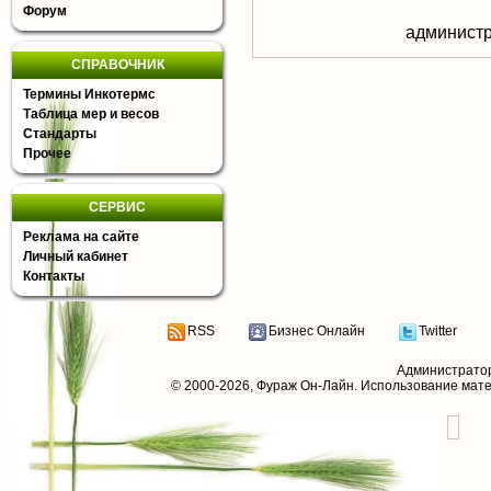
Форум
aдминистр
СПРАВОЧНИК
Термины Инкотермс
Таблица мер и весов
Стандарты
Прочее
СЕРВИС
Реклама на сайте
Личный кабинет
Контакты
RSS
Бизнес Онлайн
Twitter
Администрато
© 2000-2026,
Фураж Он-Лайн
. Использование мат