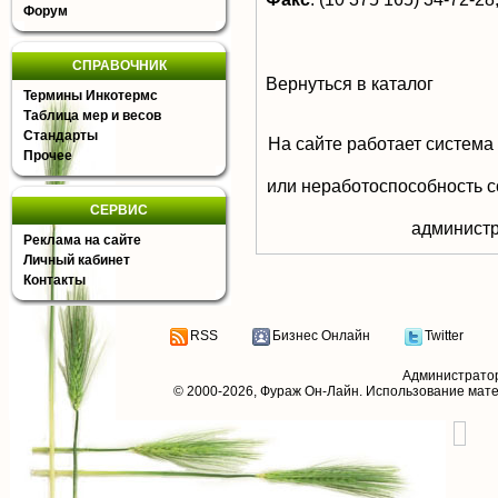
Форум
СПРАВОЧНИК
Вернуться в каталог
Термины Инкотермс
Таблица мер и весов
Стандарты
На сайте работает система
Прочее
или неработоспособность с
СЕРВИС
aдминистр
Реклама на сайте
Личный кабинет
Контакты
RSS
Бизнес Онлайн
Twitter
Администрато
© 2000-2026,
Фураж Он-Лайн
. Использование мат