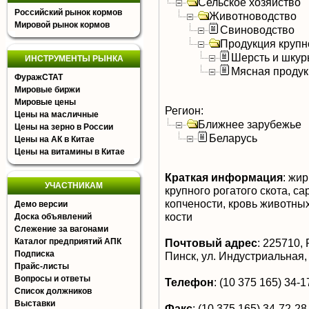
Сельское хозяйство
Российский рынок кормов
Животноводство
Мировой рынок кормов
Свиноводство
Продукция крупно
Шерсть и шку
ИНСТРУМЕНТЫ РЫНКА
Мясная продук
ФуражСТАТ
Мировые биржи
Мировые цены
Регион:
Цены на масличные
Ближнее зарубежье
Цены на зерно в России
Беларусь
Цены на АК в Китае
Цены на витамины в Китае
Краткая информация
:
жир
УЧАСТНИКАМ
крупного рогатого скота, са
копчености, кровь животны
Демо версии
кости
Доска объявлений
Слежение за вагонами
Каталог предприятий АПК
Почтовый адрес
:
225710, Р
Подписка
Пинск, ул. Индустриальная,
Прайс-листы
Вопросы и ответы
Телефон
:
(10 375 165) 34-17
Список должников
Выставки
Факс
:
(10 375 165) 34-72-28,