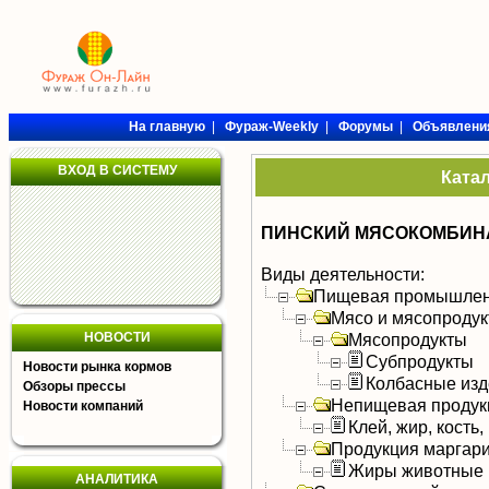
На главную
|
Фураж-Weekly
|
Форумы
|
Объявлени
ВХОД В СИСТЕМУ
Ката
ПИНСКИЙ МЯСОКОМБИН
Виды деятельности:
Пищевая промышлен
Мясо и мясопроду
НОВОСТИ
Мясопродукты
Субпродукты
Новости рынка кормов
Колбасные изд
Обзоры прессы
Непищевая продук
Новости компаний
Клей, жир, кость,
Продукция маргар
Жиры животные
АНАЛИТИКА