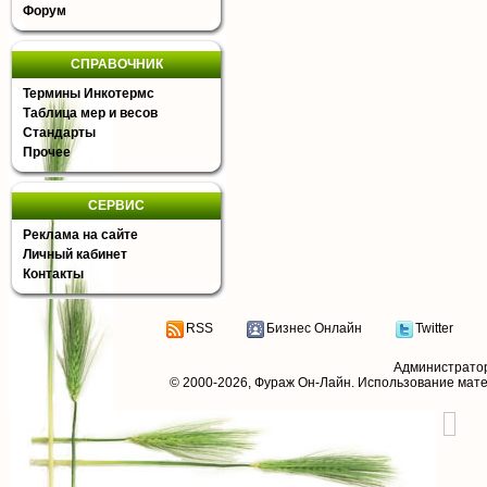
Форум
СПРАВОЧНИК
Термины Инкотермс
Таблица мер и весов
Стандарты
Прочее
СЕРВИС
Реклама на сайте
Личный кабинет
Контакты
RSS
Бизнес Онлайн
Twitter
Администрато
© 2000-2026,
Фураж Он-Лайн
. Использование мат