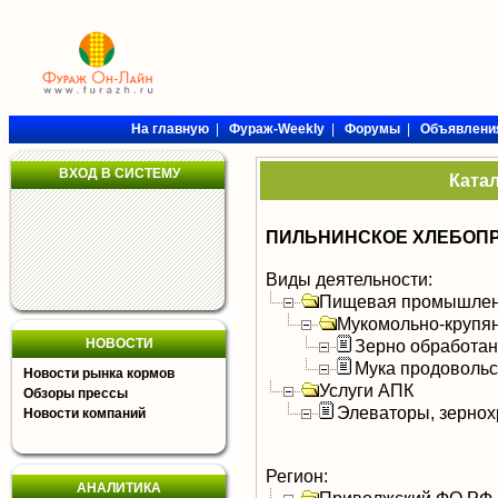
На главную
|
Фураж-Weekly
|
Форумы
|
Объявлени
ВХОД В СИСТЕМУ
Ката
ПИЛЬНИНСКОЕ ХЛЕБОП
Виды деятельности:
Пищевая промышлен
Мукомольно-крупя
НОВОСТИ
Зерно обработа
Мука продоволь
Новости рынка кормов
Услуги АПК
Обзоры прессы
Элеваторы, зерно
Новости компаний
Регион:
АНАЛИТИКА