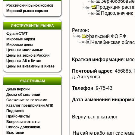
Зернобобовые
Российский рынок кормов
Продукция расте
Мировой рынок кормов
Подсолнечник
ИНСТРУМЕНТЫ РЫНКА
Регион:
ФуражСТАТ
Уральский ФО РФ
Мировые биржи
Челябинская облас
Мировые цены
Цены на масличные
Цены на зерно в России
Краткая информация
:
мясо
Цены на АК в Китае
Цены на витамины в Китае
Почтовый адрес
:
456885, 
д. Аязгулова
УЧАСТНИКАМ
Телефон
:
9-75-43
Демо версии
Доска объявлений
Дата изменения информа
Слежение за вагонами
Каталог предприятий АПК
Подписка
Вернуться в каталог
Прайс-листы
Вопросы и ответы
Список должников
На сайте работает система
Выставки