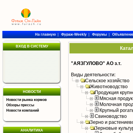
На главную
|
Фураж-Weekly
|
Форумы
|
Объявлени
ВХОД В СИСТЕМУ
Ката
"АЯЗГУЛОВО" АО з.т.
Виды деятельности:
Сельское хозяйство
Животноводство
НОВОСТИ
Продукция крупно
Мясная продук
Новости рынка кормов
Молочная прод
Обзоры прессы
Крупный рогат
Новости компаний
Свиноводство
Зерно и растениев
Зерновые культ
АНАЛИТИКА