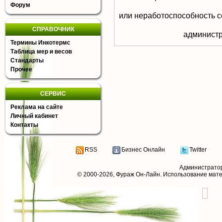
Форум
или неработоспособность с
СПРАВОЧНИК
aдминистр
Термины Инкотермс
Таблица мер и весов
Стандарты
Прочее
СЕРВИС
Реклама на сайте
Личный кабинет
Контакты
RSS
Бизнес Онлайн
Twitter
Администрато
© 2000-2026,
Фураж Он-Лайн
. Использование мат