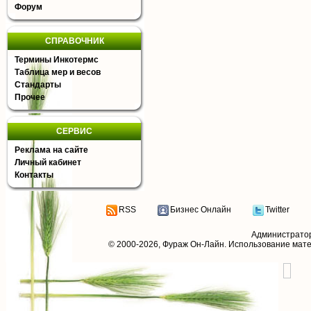
Форум
СПРАВОЧНИК
Термины Инкотермс
Таблица мер и весов
Стандарты
Прочее
СЕРВИС
Реклама на сайте
Личный кабинет
Контакты
RSS
Бизнес Онлайн
Twitter
Администрато
© 2000-2026,
Фураж Он-Лайн
. Использование мат