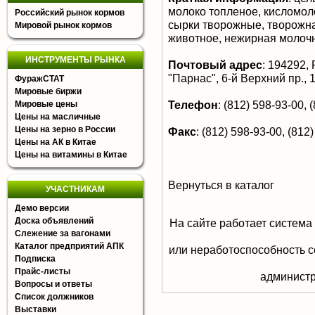
молоко топленое, кисломоло
Российский рынок кормов
сырки творожные, творожна
Мировой рынок кормов
животное, нежирная молоч
ИНСТРУМЕНТЫ РЫНКА
Почтовый адрес
:
194292, Р
"Парнас", 6-й Верхний пр., 
ФуражСТАТ
Мировые биржи
Телефон
:
(812) 598-93-00, (
Мировые цены
Цены на масличные
Цены на зерно в России
Факс
:
(812) 598-93-00, (812)
Цены на АК в Китае
Цены на витамины в Китае
Вернуться в каталог
УЧАСТНИКАМ
Демо версии
Доска объявлений
На сайте работает система
Слежение за вагонами
Каталог предприятий АПК
или неработоспособность с
Подписка
Прайс-листы
aдминистр
Вопросы и ответы
Список должников
Выставки