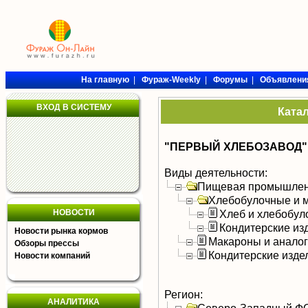
На главную
|
Фураж-Weekly
|
Форумы
|
Объявлени
ВХОД В СИСТЕМУ
Ката
"ПЕРВЫЙ ХЛЕБОЗАВОД"
Виды деятельности:
Пищевая промышлен
Хлебобулочные и м
НОВОСТИ
Хлеб и хлебобул
Кондитерские из
Новости рынка кормов
Макароны и анало
Обзоры прессы
Кондитерские изде
Новости компаний
Регион:
АНАЛИТИКА