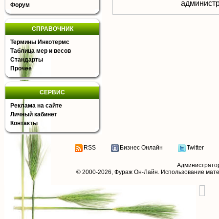
aдминистр
Форум
СПРАВОЧНИК
Термины Инкотермс
Таблица мер и весов
Стандарты
Прочее
СЕРВИС
Реклама на сайте
Личный кабинет
Контакты
RSS
Бизнес Онлайн
Twitter
Администрато
© 2000-2026,
Фураж Он-Лайн
. Использование мат