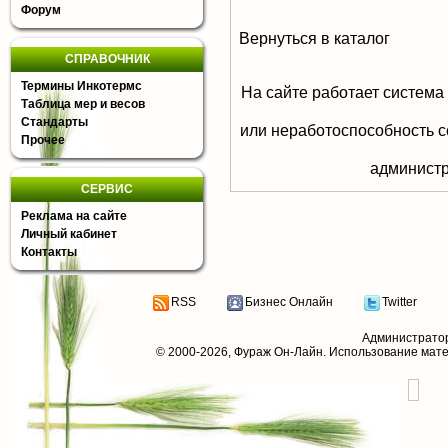
Форум
Вернуться в каталог
СПРАВОЧНИК
Термины Инкотермс
На сайте работает система
Таблица мер и весов
Стандарты
или неработоспособность с
Прочее
aдминистр
СЕРВИС
Реклама на сайте
Личный кабинет
Контакты
RSS
Бизнес Онлайн
Twitter
Администрато
© 2000-2026,
Фураж Он-Лайн
. Использование мат