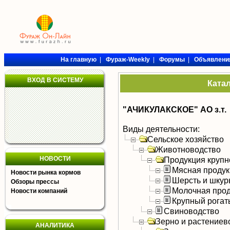
На главную
|
Фураж-Weekly
|
Форумы
|
Объявлени
ВХОД В СИСТЕМУ
Ката
"АЧИКУЛАКСКОЕ" АО з.т.
Виды деятельности:
Сельское хозяйство
Животноводство
НОВОСТИ
Продукция крупно
Мясная продук
Новости рынка кормов
Шерсть и шку
Обзоры прессы
Молочная прод
Новости компаний
Крупный рогат
Свиноводство
Зерно и растениев
АНАЛИТИКА