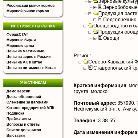
Зерновые культ
Российский рынок кормов
Зернобобовые
Мировой рынок кормов
Продукция расте
Подсолнечник
Овощеводство и б
ИНСТРУМЕНТЫ РЫНКА
Продукция овощ
ФуражСТАТ
Овощи
Мировые биржи
Мировые цены
Цены на масличные
Регион:
Цены на зерно в России
Северо-Кавказский 
Цены на АК в Китае
Ставропольский кр
Цены на витамины в Китае
УЧАСТНИКАМ
Краткая информация
:
мясо
грунта, молоко
Демо версии
Доска объявлений
Слежение за вагонами
Почтовый адрес
:
357990, 
Каталог предприятий АПК
Нефтекумский р-н, с. Ачикул
Подписка
Прайс-листы
Телефон
:
3-38-55
Вопросы и ответы
Список должников
Дата изменения информа
Выставки