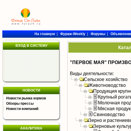
На главную
|
Фураж-Weekly
|
Форумы
|
Объявлени
ВХОД В СИСТЕМУ
Ката
"ПЕРВОЕ МАЯ" ПРОИЗВ
Виды деятельности:
Сельское хозяйство
Животноводство
НОВОСТИ
Продукция крупно
Крупный рогат
Новости рынка кормов
Молочная прод
Обзоры прессы
Мясная продук
Новости компаний
Свиноводство
Зерно и растениев
Зерновые культ
АНАЛИТИКА