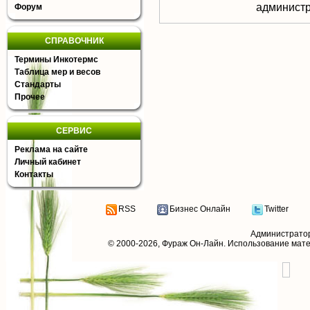
aдминистр
Форум
СПРАВОЧНИК
Термины Инкотермс
Таблица мер и весов
Стандарты
Прочее
СЕРВИС
Реклама на сайте
Личный кабинет
Контакты
RSS
Бизнес Онлайн
Twitter
Администрато
© 2000-2026,
Фураж Он-Лайн
. Использование мат