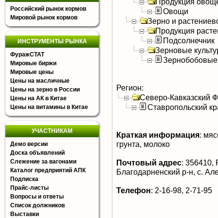
Продукция овощ
Российский рынок кормов
Овощи
Мировой рынок кормов
Зерно и растениев
Продукция расте
Подсолнечник
ИНСТРУМЕНТЫ РЫНКА
Зерновые культ
ФуражСТАТ
Зернобобовые
Мировые биржи
Мировые цены
Цены на масличные
Регион:
Цены на зерно в России
Северо-Кавказский 
Цены на АК в Китае
Ставропольский кр
Цены на витамины в Китае
УЧАСТНИКАМ
Краткая информация
:
мясо
грунта, молоко
Демо версии
Доска объявлений
Слежение за вагонами
Почтовый адрес
:
356410, 
Каталог предприятий АПК
Благодарненский р-н, с. Але
Подписка
Прайс-листы
Телефон
:
2-16-98, 2-71-95
Вопросы и ответы
Список должников
Выставки