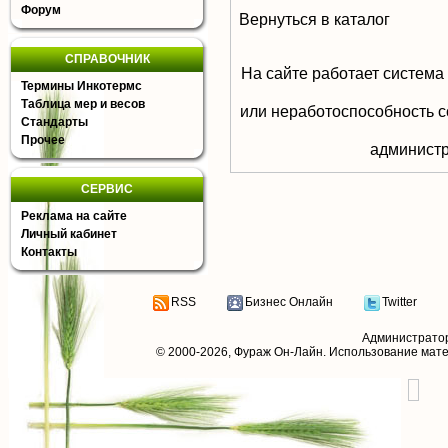
Форум
Вернуться в каталог
СПРАВОЧНИК
На сайте работает система
Термины Инкотермс
Таблица мер и весов
или неработоспособность с
Стандарты
Прочее
aдминистр
СЕРВИС
Реклама на сайте
Личный кабинет
Контакты
RSS
Бизнес Онлайн
Twitter
Администрато
© 2000-2026,
Фураж Он-Лайн
. Использование мат