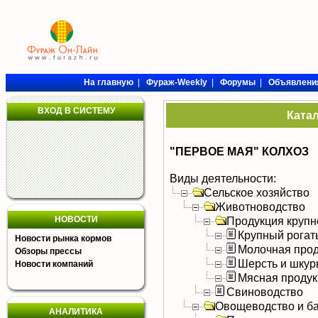
На главную
|
Фураж-Weekly
|
Форумы
|
Объявлени
ВХОД В СИСТЕМУ
Ката
"ПЕРВОЕ МАЯ" КОЛХОЗ
Виды деятельности:
Сельское хозяйство
Животноводство
НОВОСТИ
Продукция крупно
Крупный рогат
Новости рынка кормов
Молочная прод
Обзоры прессы
Шерсть и шку
Новости компаний
Мясная продук
Свиноводство
Овощеводство и б
АНАЛИТИКА