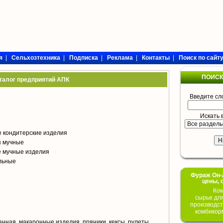
я
|
Сельхозтехника
|
Подписка
|
Реклама
|
Контакты
|
Поиск по сайт
ПОИСК
талог предприятий АПК
Введите сл
Искать 
 кондитерские изделия
я мучные
е мучные изделия
ольные
Фураж Он-Л
цены, 
Ком
сырье дл
производст
комбикор
анная, макаронные изделия, пряники, кексы, рулеты