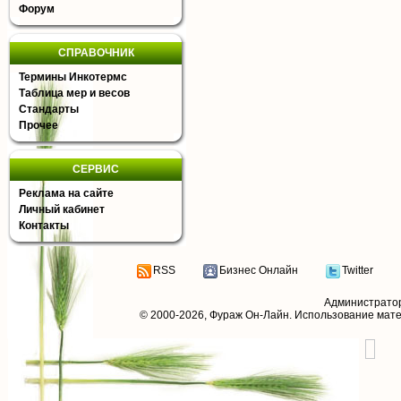
Форум
СПРАВОЧНИК
Термины Инкотермс
Таблица мер и весов
Стандарты
Прочее
СЕРВИС
Реклама на сайте
Личный кабинет
Контакты
RSS
Бизнес Онлайн
Twitter
Администрато
© 2000-2026,
Фураж Он-Лайн
. Использование мат