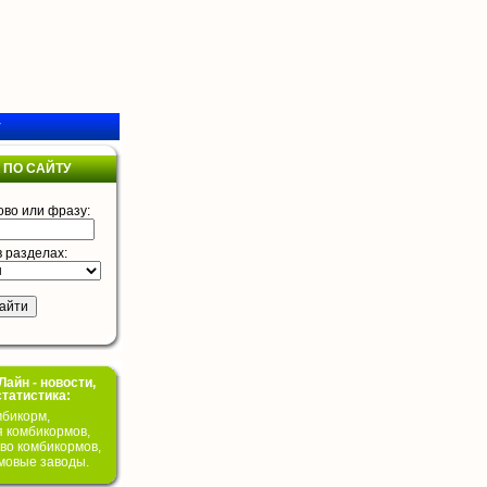
у
 ПО САЙТУ
ово или фразу:
в разделах:
айн - новости,
статистика:
бикорм,
я комбикормов,
во комбикормов,
мовые заводы.