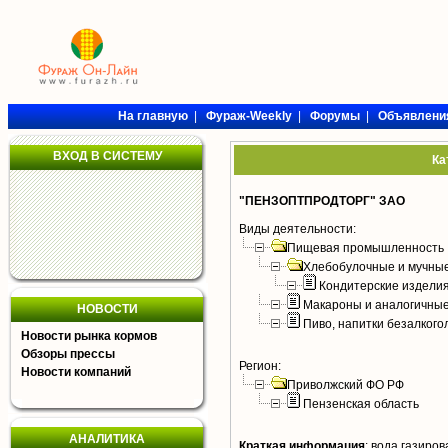
На главную
|
Фураж-Weekly
|
Форумы
|
Объявлени
ВХОД В СИСТЕМУ
Ка
"ПЕНЗОПТПРОДТОРГ" ЗАО
Виды деятельности:
Пищевая промышленность
Хлебобулочные и мучные
Кондитерские издели
Макароны и аналогичны
НОВОСТИ
Пиво, напитки безалког
Новости рынка кормов
Обзоры прессы
Регион:
Новости компаний
Приволжский ФО РФ
Пензенская область
АНАЛИТИКА
Краткая информация
:
вода газиров