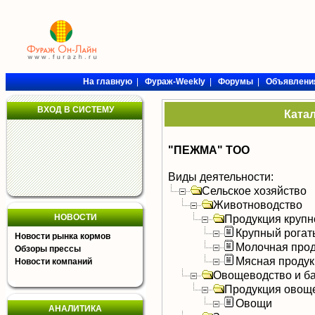
На главную
|
Фураж-Weekly
|
Форумы
|
Объявлени
ВХОД В СИСТЕМУ
Ката
"ПЕЖМА" ТОО
Виды деятельности:
Сельское хозяйство
Животноводство
НОВОСТИ
Продукция крупно
Крупный рогат
Новости рынка кормов
Молочная прод
Обзоры прессы
Мясная продук
Новости компаний
Овощеводство и б
Продукция овощ
Овощи
АНАЛИТИКА