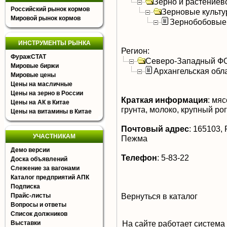
Зерно и растениев
Российский рынок кормов
Зерновые культ
Мировой рынок кормов
Зернобобовые
ИНСТРУМЕНТЫ РЫНКА
Регион:
ФуражСТАТ
Северо-Западный Ф
Мировые биржи
Архангельская обл
Мировые цены
Цены на масличные
Цены на зерно в России
Краткая информация
:
мясо
Цены на АК в Китае
грунта, молоко, крупный ро
Цены на витамины в Китае
Почтовый адрес
:
165103, Р
УЧАСТНИКАМ
Пежма
Демо версии
Телефон
:
5-83-22
Доска объявлений
Слежение за вагонами
Каталог предприятий АПК
Подписка
Вернуться в каталог
Прайс-листы
Вопросы и ответы
Список должников
На сайте работает система
Выставки