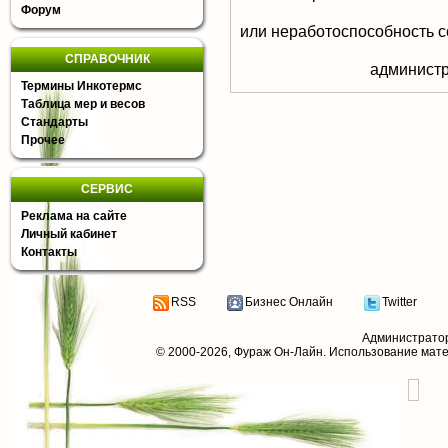
Форум
или неработоспособность с
СПРАВОЧНИК
aдминистр
Термины Инкотермс
Таблица мер и весов
Стандарты
Прочее
СЕРВИС
Реклама на сайте
Личный кабинет
Контакты
RSS
Бизнес Онлайн
Twitter
Администрато
© 2000-2026,
Фураж Он-Лайн
. Использование мат