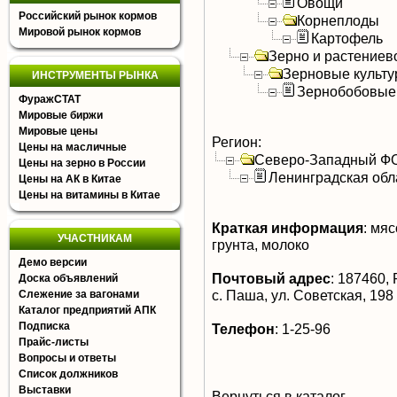
Овощи
Российский рынок кормов
Корнеплоды
Мировой рынок кормов
Картофель
Зерно и растениев
Зерновые культ
ИНСТРУМЕНТЫ РЫНКА
Зернобобовые
ФуражСТАТ
Мировые биржи
Мировые цены
Регион:
Цены на масличные
Северо-Западный Ф
Цены на зерно в России
Ленинградская обл
Цены на АК в Китае
Цены на витамины в Китае
Краткая информация
:
мясо
УЧАСТНИКАМ
грунта, молоко
Демо версии
Почтовый адрес
:
187460, Р
Доска объявлений
с. Паша, ул. Советская, 198
Слежение за вагонами
Каталог предприятий АПК
Подписка
Телефон
:
1-25-96
Прайс-листы
Вопросы и ответы
Список должников
Выставки
Вернуться в каталог