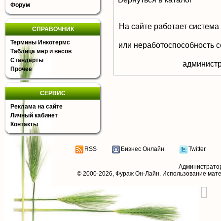
Форум
На сайте работает система
СПРАВОЧНИК
Термины Инкотермс
или неработоспособность с
Таблица мер и весов
Стандарты
aдминистр
Прочее
СЕРВИС
Реклама на сайте
Личный кабинет
Контакты
RSS
Бизнес Онлайн
Twitter
Администрато
© 2000-2026,
Фураж Он-Лайн
. Использование мат