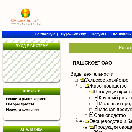
На главную
|
Фураж-Weekly
|
Форумы
|
Объявлени
ВХОД В СИСТЕМУ
Ката
"ПАШСКОЕ" ОАО
Виды деятельности:
Сельское хозяйство
Животноводство
НОВОСТИ
Продукция крупно
Крупный рогат
Новости рынка кормов
Молочная прод
Обзоры прессы
Мясная продук
Новости компаний
Свиноводство
Овощеводство и б
Продукция овощ
АНАЛИТИКА