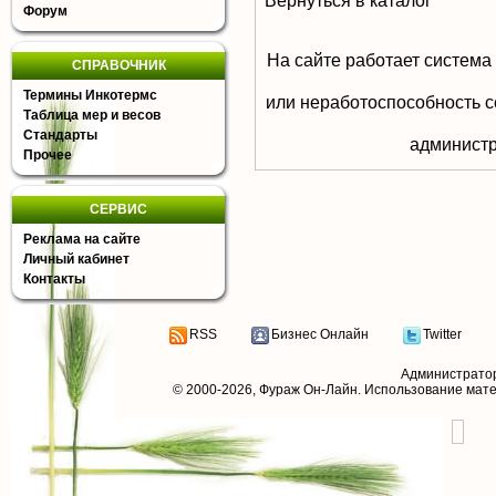
Вернуться в каталог
Форум
На сайте работает система
СПРАВОЧНИК
Термины Инкотермс
или неработоспособность с
Таблица мер и весов
Стандарты
aдминистр
Прочее
СЕРВИС
Реклама на сайте
Личный кабинет
Контакты
RSS
Бизнес Онлайн
Twitter
Администрато
© 2000-2026,
Фураж Он-Лайн
. Использование мат