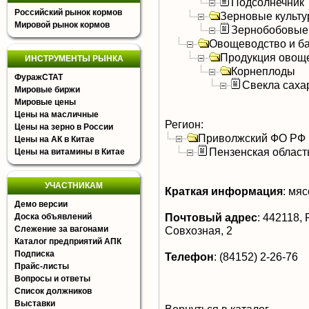
Подсолнечник
Российский рынок кормов
Зерновые культ
Мировой рынок кормов
Зернобобовые
Овощеводство и б
Продукция овощ
ИНСТРУМЕНТЫ РЫНКА
Корнеплоды
ФуражСТАТ
Свекла саха
Мировые биржи
Мировые цены
Цены на масличные
Регион:
Цены на зерно в России
Приволжский ФО РФ
Цены на АК в Китае
Пензенская област
Цены на витамины в Китае
УЧАСТНИКАМ
Краткая информация
:
мясо
Демо версии
Почтовый адрес
:
442118, Р
Доска объявлений
Слежение за вагонами
Совхозная, 2
Каталог предприятий АПК
Подписка
Телефон
:
(84152) 2-26-76
Прайс-листы
Вопросы и ответы
Список должников
Выставки