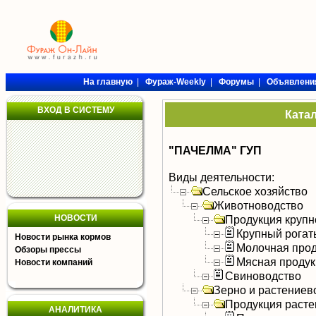
На главную
|
Фураж-Weekly
|
Форумы
|
Объявлени
ВХОД В СИСТЕМУ
Ката
"ПАЧЕЛМА" ГУП
Виды деятельности:
Сельское хозяйство
Животноводство
НОВОСТИ
Продукция крупно
Крупный рогат
Новости рынка кормов
Молочная прод
Обзоры прессы
Мясная продук
Новости компаний
Свиноводство
Зерно и растениев
Продукция расте
АНАЛИТИКА