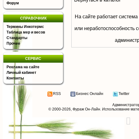
Форум
На сайте работает система
СПРАВОЧНИК
Термины Инкотермс
или неработоспособность с
Таблица мер и весов
Стандарты
aдминистр
Прочее
СЕРВИС
Реклама на сайте
Личный кабинет
Контакты
RSS
Бизнес Онлайн
Twitter
Администрато
© 2000-2026,
Фураж Он-Лайн
. Использование мат