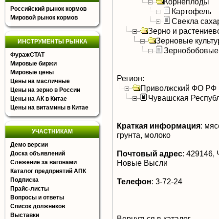
Корнеплоды
Российский рынок кормов
Картофель
Мировой рынок кормов
Свекла саха
Зерно и растениев
Зерновые культ
ИНСТРУМЕНТЫ РЫНКА
Зернобобовые
ФуражСТАТ
Мировые биржи
Мировые цены
Регион:
Цены на масличные
Приволжский ФО РФ
Цены на зерно в России
Чувашская Респуб
Цены на АК в Китае
Цены на витамины в Китае
Краткая информация
:
мясо
УЧАСТНИКАМ
грунта, молоко
Демо версии
Почтовый адрес
:
429146, 
Доска объявлений
Новые Высли
Слежение за вагонами
Каталог предприятий АПК
Подписка
Телефон
:
3-72-24
Прайс-листы
Вопросы и ответы
Список должников
Выставки
Вернуться в каталог