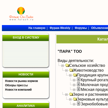
На главную
|
Фураж-Weekly
|
Форумы
|
Объявлени
ВХОД В СИСТЕМУ
Ката
"ПАРА" ТОО
Виды деятельности:
Сельское хозяйство
Животноводство
НОВОСТИ
Продукция крупно
Крупный рогат
Новости рынка кормов
Молочная прод
Обзоры прессы
Мясная продук
Новости компаний
Зерно и растениев
Зерновые культ
Зернобобовые
АНАЛИТИКА