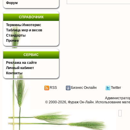
Форум
СПРАВОЧНИК
Термины Инкотермс
Таблица мер и весов
Стандарты
Прочее
СЕРВИС
Реклама на сайте
Личный кабинет
Контакты
RSS
Бизнес Онлайн
Twitter
Администрато
© 2000-2026,
Фураж Он-Лайн
. Использование мат