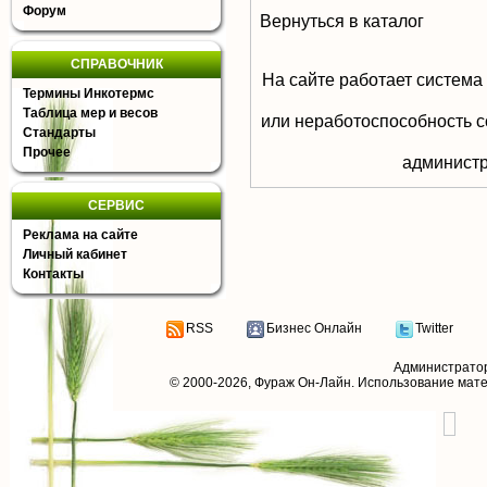
Форум
Вернуться в каталог
СПРАВОЧНИК
На сайте работает система
Термины Инкотермс
Таблица мер и весов
или неработоспособность с
Стандарты
Прочее
aдминистр
СЕРВИС
Реклама на сайте
Личный кабинет
Контакты
RSS
Бизнес Онлайн
Twitter
Администрато
© 2000-2026,
Фураж Он-Лайн
. Использование мат