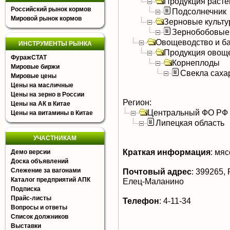
Продукция расте
Российский рынок кормов
Подсолнечник
Мировой рынок кормов
Зерновые культ
Зернобобовые
Овощеводство и б
ИНСТРУМЕНТЫ РЫНКА
Продукция овощ
ФуражСТАТ
Корнеплоды
Мировые биржи
Свекла саха
Мировые цены
Цены на масличные
Цены на зерно в России
Регион:
Цены на АК в Китае
Центральный ФО РФ
Цены на витамины в Китае
Липецкая область
УЧАСТНИКАМ
Краткая информация
:
мясо
Демо версии
Доска объявлений
Слежение за вагонами
Почтовый адрес
:
399265, Р
Каталог предприятий АПК
Елец-Маланино
Подписка
Прайс-листы
Телефон
:
4-11-34
Вопросы и ответы
Список должников
Выставки