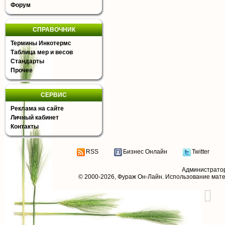
Форум
СПРАВОЧНИК
Термины Инкотермс
Таблица мер и весов
Стандарты
Прочее
СЕРВИС
Реклама на сайте
Личный кабинет
Контакты
RSS
Бизнес Онлайн
Twitter
Администрато
© 2000-2026,
Фураж Он-Лайн
. Использование мат