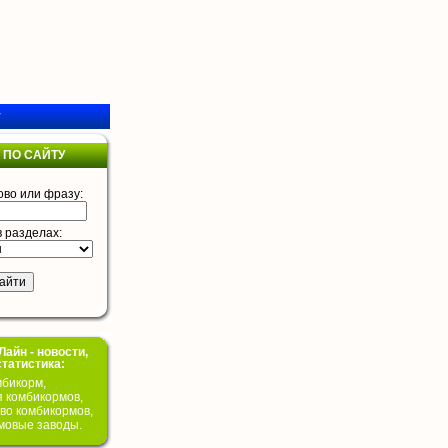
у
 ПО САЙТУ
ово или фразу:
в разделах:
айн - новости,
статистика:
бикорм,
я комбикормов,
во комбикормов,
мовые заводы.