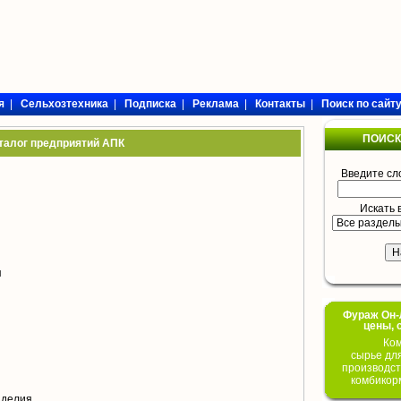
я
|
Сельхозтехника
|
Подписка
|
Реклама
|
Контакты
|
Поиск по сайт
ПОИСК
талог предприятий АПК
Введите сл
Искать 
я
Фураж Он-Л
цены, 
Ком
сырье дл
производст
комбикор
зделия