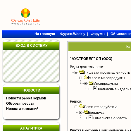
На главную
|
Фураж-Weekly
|
Форумы
|
Объявлени
ВХОД В СИСТЕМУ
Ка
"АУСТРОБЕЛ" СП (ООО)
Виды деятельности:
Пищевая промышленность
Мясо и мясопродукты
Мясопродукты
Колбасные издели
НОВОСТИ
Новости рынка кормов
Регион:
Обзоры прессы
Ближнее зарубежье
Новости компаний
Беларусь
Гомельская область
АНАЛИТИКА
Краткая информация
:
колбасные и