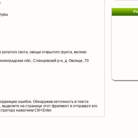
о
Ре
туры
 рогатого скота, овощи открытого грунта, молоко
енинградская обл., Сланцевский р-н, д. Овсище, 70
коррекции ошибок. Обнаружив неточность в тексте
 выделите на странице этот фрагмент и отправьте его
тратору нажатием Ctrl+Enter.