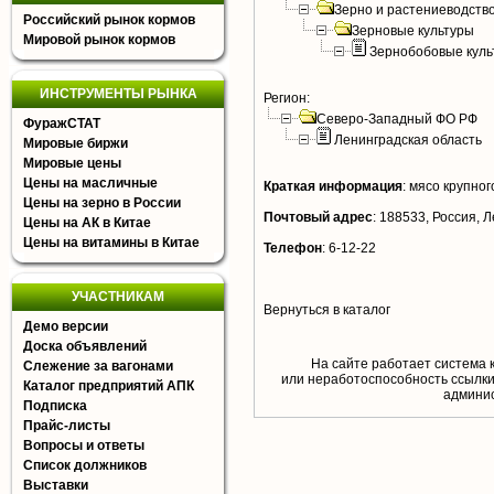
Зерно и растениеводств
Российский рынок кормов
Зерновые культуры
Мировой рынок кормов
Зернобобовые куль
ИНСТРУМЕНТЫ РЫНКА
Регион:
Северо-Западный ФО РФ
ФуражСТАТ
Ленинградская область
Мировые биржи
Мировые цены
Цены на масличные
Краткая информация
:
мясо крупного
Цены на зерно в России
Почтовый адрес
:
188533, Россия, Л
Цены на АК в Китае
Цены на витамины в Китае
Телефон
:
6-12-22
УЧАСТНИКАМ
Вернуться в каталог
Демо версии
Доска объявлений
На сайте работает система 
Слежение за вагонами
или неработоспособность ссылки,
Каталог предприятий АПК
aдминис
Подписка
Прайс-листы
Вопросы и ответы
Список должников
Выставки