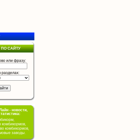
у
 ПО САЙТУ
ово или фразу:
в разделах:
айн - новости,
статистика:
бикорм,
я комбикормов,
во комбикормов,
мовые заводы.