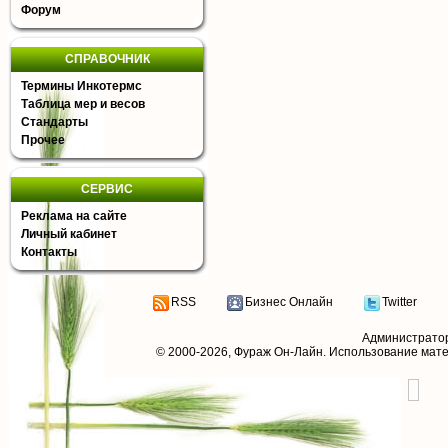
Форум
СПРАВОЧНИК
Термины Инкотермс
Таблица мер и весов
Стандарты
Прочее
СЕРВИС
Реклама на сайте
Личный кабинет
Контакты
RSS
Бизнес Онлайн
Twitter
Администрато
© 2000-2026,
Фураж Он-Лайн
. Использование мат