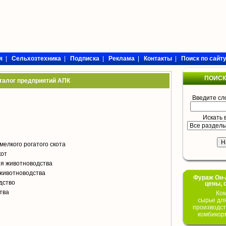
я
|
Сельхозтехника
|
Подписка
|
Реклама
|
Контакты
|
Поиск по сайт
ПОИСК
талог предприятий АПК
Введите сл
Искать 
мелкого рогатого скота
кот
я животноводства
животноводства
Фураж Он-Л
дство
цены, 
тва
Ком
сырье дл
производст
комбикор