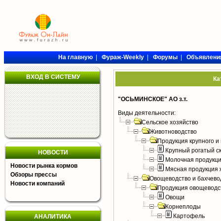
На главную
|
Фураж-Weekly
|
Форумы
|
Объявлени
ВХОД В СИСТЕМУ
Ка
"ОСЬМИНСКОЕ" АО з.т.
Виды деятельности:
Сельское хозяйство
Животноводство
Продукция крупного и 
Крупный рогатый с
НОВОСТИ
Молочная продукци
Новости рынка кормов
Мясная продукция 
Обзоры прессы
Овощеводство и бахчево
Новости компаний
Продукция овощеводс
Овощи
Корнеплоды
Картофель
АНАЛИТИКА