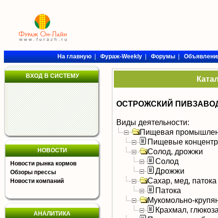
На главную
|
Фураж-Weekly
|
Форумы
|
Объявлени
ВХОД В СИСТЕМУ
Ката
ОСТРОЖСКИЙ ПИВЗАВО
Виды деятельности:
Пищевая промышлен
Пищевые концентра
НОВОСТИ
Солод, дрожжи
Солод
Новости рынка кормов
Дрожжи
Обзоры прессы
Сахар, мед, патока
Новости компаний
Патока
Мукомольно-крупя
Крахмал, глюкоза
АНАЛИТИКА