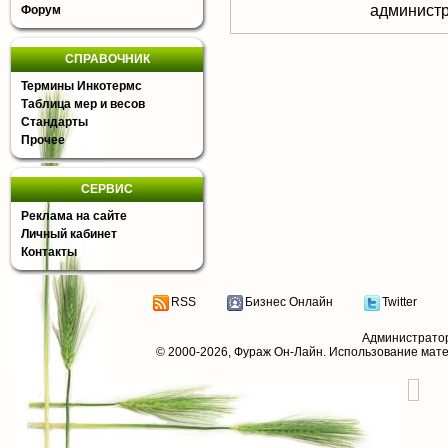
aдминистр
Форум
СПРАВОЧНИК
Термины Инкотермс
Таблица мер и весов
Стандарты
Прочее
СЕРВИС
Реклама на сайте
Личный кабинет
Контакты
RSS
Бизнес Онлайн
Twitter
Администрато
© 2000-2026,
Фураж Он-Лайн
. Использование мат