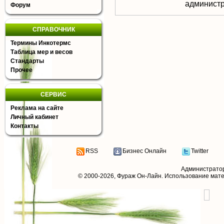
aдминистр
Форум
СПРАВОЧНИК
Термины Инкотермс
Таблица мер и весов
Стандарты
Прочее
СЕРВИС
Реклама на сайте
Личный кабинет
Контакты
RSS
Бизнес Онлайн
Twitter
Администрато
© 2000-2026,
Фураж Он-Лайн
. Использование мат