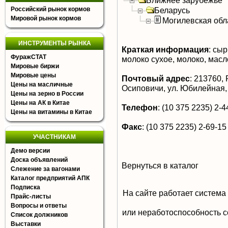
Ближнее зарубежье
Российский рынок кормов
Беларусь
Мировой рынок кормов
Могилевская обл
ИНСТРУМЕНТЫ РЫНКА
Краткая информация
:
сырк
ФуражСТАТ
молоко сухое, молоко, масл
Мировые биржи
Мировые цены
Почтовый адрес
:
213760, Р
Цены на масличные
Осиповичи, ул. Юбилейная,
Цены на зерно в России
Цены на АК в Китае
Телефон
:
(10 375 2235) 2-44
Цены на витамины в Китае
Факс
:
(10 375 2235) 2-69-15
УЧАСТНИКАМ
Демо версии
Доска объявлений
Вернуться в каталог
Слежение за вагонами
Каталог предприятий АПК
Подписка
На сайте работает система
Прайс-листы
Вопросы и ответы
или неработоспособность с
Список должников
Выставки