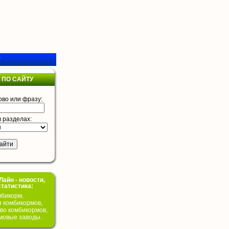
у
 ПО САЙТУ
ово или фразу:
в разделах:
айн - новости,
статистика:
бикорм,
я комбикормов,
во комбикормов,
мовые заводы.