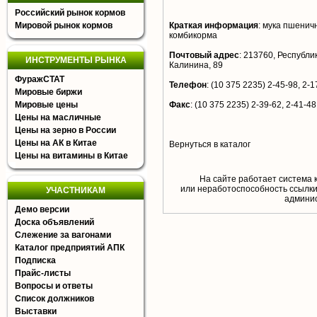
Российский рынок кормов
Мировой рынок кормов
Краткая информация
:
мука пшенична
комбикорма
Почтовый адрес
:
213760, Республика
ИНСТРУМЕНТЫ РЫНКА
Калинина, 89
ФуражСТАТ
Телефон
:
(10 375 2235) 2-45-98, 2-17
Мировые биржи
Мировые цены
Факс
:
(10 375 2235) 2-39-62, 2-41-48
Цены на масличные
Цены на зерно в России
Цены на АК в Китае
Вернуться в каталог
Цены на витамины в Китае
На сайте работает система 
или неработоспособность ссылки,
УЧАСТНИКАМ
aдминис
Демо версии
Доска объявлений
Слежение за вагонами
Каталог предприятий АПК
Подписка
Прайс-листы
Вопросы и ответы
Список должников
Выставки