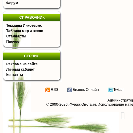
Форум
СПРАВОЧНИК
Термины Инкотермс
Таблица мер и весов
Стандарты
Прочее
СЕРВИС
Реклама на сайте
Личный кабинет
Контакты
RSS
Бизнес Онлайн
Twitter
Администрато
© 2000-2026,
Фураж Он-Лайн
. Использование мат