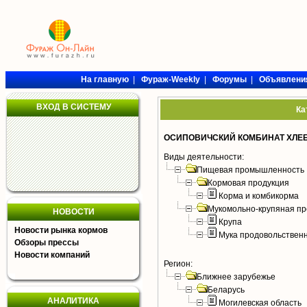
На главную
|
Фураж-Weekly
|
Форумы
|
Объявлени
ВХОД В СИСТЕМУ
Ка
ОСИПОВИЧСКИЙ КОМБИНАТ ХЛЕБ
Виды деятельности:
Пищевая промышленность
Кормовая продукция
Корма и комбикорма
Мукомольно-крупяная пр
НОВОСТИ
Крупа
Новости рынка кормов
Мука продовольствен
Обзоры прессы
Новости компаний
Регион:
Ближнее зарубежье
Беларусь
АНАЛИТИКА
Могилевская область