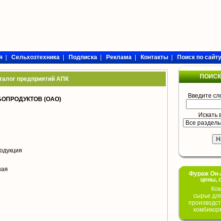
я
|
Сельхозтехника
|
Подписка
|
Реклама
|
Контакты
|
Поиск по сайт
ПОИСК
талог предприятий АПК
Введите сл
ОПРОДУКТОВ (ОАО)
Искать 
одукция
ная
Фураж Он-Л
цены, 
Ком
сырье дл
производст
комбикор