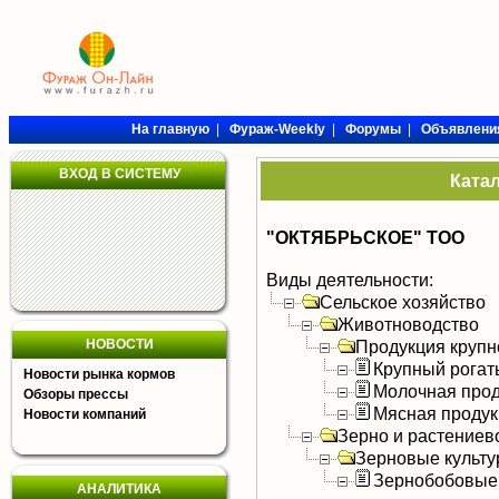
На главную
|
Фураж-Weekly
|
Форумы
|
Объявлени
ВХОД В СИСТЕМУ
Ката
"ОКТЯБРЬСКОЕ" ТОО
Виды деятельности:
Сельское хозяйство
Животноводство
НОВОСТИ
Продукция крупно
Крупный рогат
Новости рынка кормов
Молочная прод
Обзоры прессы
Мясная продук
Новости компаний
Зерно и растениев
Зерновые культ
Зернобобовые
АНАЛИТИКА