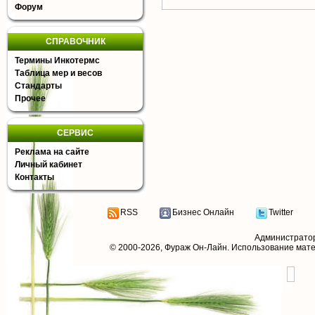
Форум
СПРАВОЧНИК
Термины Инкотермс
Таблица мер и весов
Стандарты
Прочее
СЕРВИС
Реклама на сайте
Личный кабинет
Контакты
RSS
Бизнес Онлайн
Twitter
Администрато
© 2000-2026,
Фураж Он-Лайн
. Использование мат