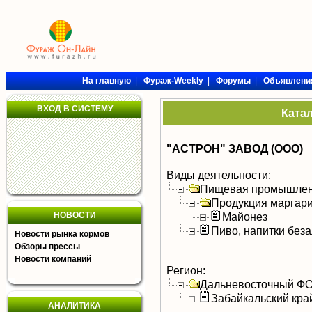
На главную
|
Фураж-Weekly
|
Форумы
|
Объявлени
ВХОД В СИСТЕМУ
Ката
"АСТРОН" ЗАВОД (ООО)
Виды деятельности:
Пищевая промышлен
Продукция маргар
НОВОСТИ
Майонез
Пиво, напитки без
Новости рынка кормов
Обзоры прессы
Новости компаний
Регион:
Дальневосточный Ф
Забайкальский кра
АНАЛИТИКА