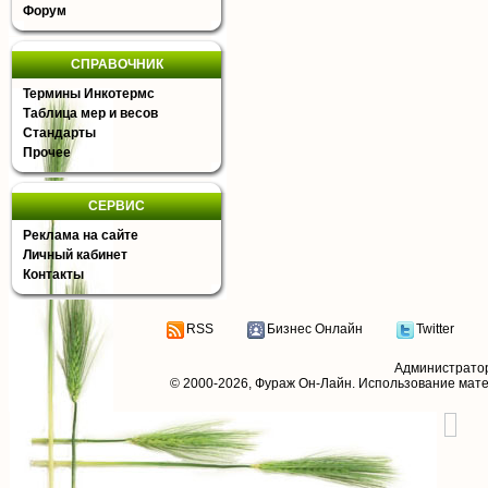
Форум
СПРАВОЧНИК
Термины Инкотермс
Таблица мер и весов
Стандарты
Прочее
СЕРВИС
Реклама на сайте
Личный кабинет
Контакты
RSS
Бизнес Онлайн
Twitter
Администрато
© 2000-2026,
Фураж Он-Лайн
. Использование мат