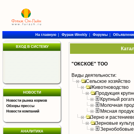
На главную
|
Фураж-Weekly
|
Форумы
|
Объявлени
ВХОД В СИСТЕМУ
Ката
"ОКСКОЕ" ТОО
Виды деятельности:
Сельское хозяйство
Животноводство
НОВОСТИ
Продукция крупно
Крупный рогат
Новости рынка кормов
Молочная прод
Обзоры прессы
Мясная продук
Новости компаний
Зерно и растениев
Зерновые культ
Зернобобовые
АНАЛИТИКА