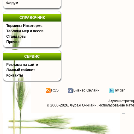
Форум
СПРАВОЧНИК
Термины Инкотермс
Таблица мер и весов
Стандарты
Прочее
СЕРВИС
Реклама на сайте
Личный кабинет
Контакты
RSS
Бизнес Онлайн
Twitter
Администрато
© 2000-2026,
Фураж Он-Лайн
. Использование мат