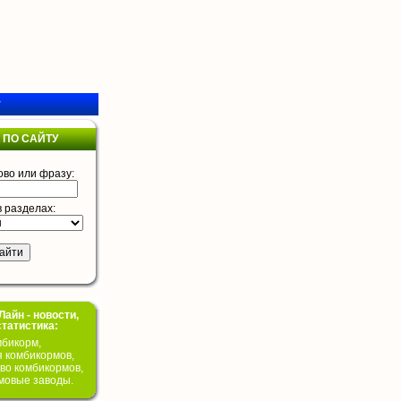
у
 ПО САЙТУ
ово или фразу:
в разделах:
айн - новости,
статистика:
бикорм,
я комбикормов,
во комбикормов,
мовые заводы.