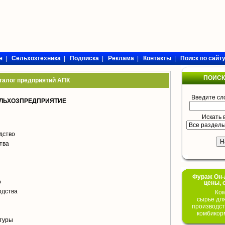
я
|
Сельхозтехника
|
Подписка
|
Реклама
|
Контакты
|
Поиск по сайт
ПОИСК
талог предприятий АПК
Введите сл
ЕЛЬХОЗПРЕДПРИЯТИЕ
Искать 
дство
тва
Фураж Он-Л
о
цены, 
одства
Ком
сырье дл
производст
комбикор
туры