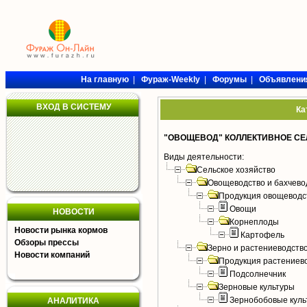
На главную
|
Фураж-Weekly
|
Форумы
|
Объявлени
ВХОД В СИСТЕМУ
Ка
"ОВОЩЕВОД" КОЛЛЕКТИВНОЕ С
Виды деятельности:
Сельское хозяйство
Овощеводство и бахчево
Продукция овощеводс
Овощи
НОВОСТИ
Корнеплоды
Новости рынка кормов
Картофель
Обзоры прессы
Зерно и растениеводств
Новости компаний
Продукция растениев
Подсолнечник
Зерновые культуры
Зернобобовые куль
АНАЛИТИКА