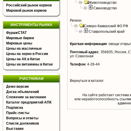
Животноводство
Российский рынок кормов
Свиноводство
Мировой рынок кормов
Регион:
ИНСТРУМЕНТЫ РЫНКА
Северо-Кавказский ФО РФ
Ставропольский край
ФуражСТАТ
Мировые биржи
Мировые цены
Краткая информация
:
овощи открыт
Цены на масличные
Почтовый адрес
:
356835, Россия, С
Цены на зерно в России
ул. Совхозная
Цены на АК в Китае
Цены на витамины в Китае
Телефон
:
4-28-44
УЧАСТНИКАМ
Вернуться в каталог
Демо версии
Доска объявлений
На сайте работает система 
Слежение за вагонами
или неработоспособность ссылки,
Каталог предприятий АПК
aдминис
Подписка
Прайс-листы
Вопросы и ответы
Список должников
Выставки