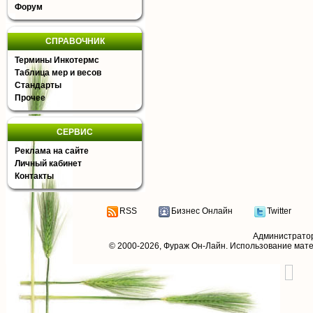
Форум
СПРАВОЧНИК
Термины Инкотермс
Таблица мер и весов
Стандарты
Прочее
СЕРВИС
Реклама на сайте
Личный кабинет
Контакты
RSS
Бизнес Онлайн
Twitter
Администрато
© 2000-2026,
Фураж Он-Лайн
. Использование мат