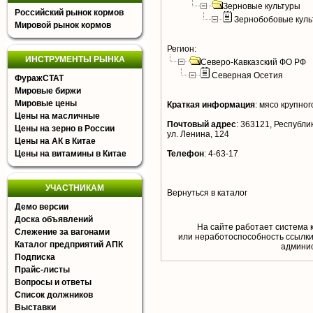
Зерновые культуры
Российский рынок кормов
Зернобобовые куль
Мировой рынок кормов
Регион:
ИНСТРУМЕНТЫ РЫНКА
Северо-Кавказский ФО РФ
Северная Осетия
ФуражСТАТ
Мировые биржи
Мировые цены
Краткая информация
:
мясо крупного
Цены на масличные
Почтовый адрес
:
363121, Республик
Цены на зерно в России
ул. Ленина, 124
Цены на АК в Китае
Цены на витамины в Китае
Телефон
:
4-63-17
УЧАСТНИКАМ
Вернуться в каталог
Демо версии
Доска объявлений
На сайте работает система 
Слежение за вагонами
или неработоспособность ссылки,
Каталог предприятий АПК
aдминис
Подписка
Прайс-листы
Вопросы и ответы
Список должников
Выставки