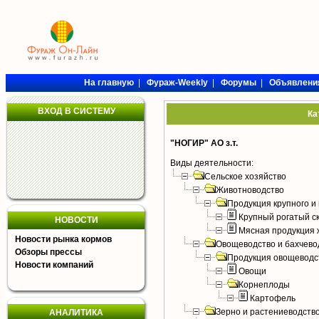
На главную
|
Фураж-Weekly
|
Форумы
|
Объявлени
ВХОД В СИСТЕМУ
Ка
"НОГИР" АО з.т.
Виды деятельности:
Сельское хозяйство
Животноводство
Продукция крупного и 
Крупный рогатый с
НОВОСТИ
Мясная продукция 
Новости рынка кормов
Овощеводство и бахчево
Обзоры прессы
Продукция овощеводс
Новости компаний
Овощи
Корнеплоды
Картофель
Зерно и растениеводств
АНАЛИТИКА