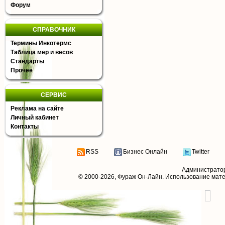
Форум
СПРАВОЧНИК
Термины Инкотермс
Таблица мер и весов
Стандарты
Прочее
СЕРВИС
Реклама на сайте
Личный кабинет
Контакты
RSS
Бизнес Онлайн
Twitter
Администрато
© 2000-2026,
Фураж Он-Лайн
. Использование мат