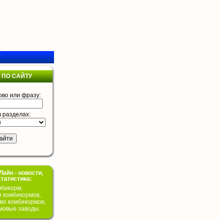
у
 ПО САЙТУ
ово или фразу:
в разделах:
айн - новости,
статистика:
бикорм,
я комбикормов,
во комбикормов,
мовые заводы.