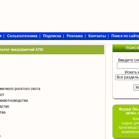
я
|
Сельхозтехника
|
Подписка
|
Реклама
|
Контакты
|
Поиск по сайт
ПОИСК
талог предприятий АПК
Введите сл
Искать 
мелкого рогатого скота
кот
животноводства
дство
Фураж Он-Л
тва
цены, 
Ком
сырье дл
производст
комбикор
о