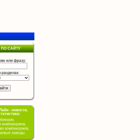
у
 ПО САЙТУ
ово или фразу:
в разделах:
айн - новости,
статистика:
бикорм,
я комбикормов,
во комбикормов,
мовые заводы.