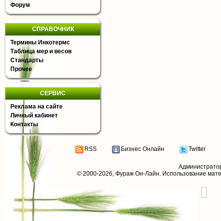
Форум
СПРАВОЧНИК
Термины Инкотермс
Таблица мер и весов
Стандарты
Прочее
СЕРВИС
Реклама на сайте
Личный кабинет
Контакты
RSS
Бизнес Онлайн
Twitter
Администрато
© 2000-2026,
Фураж Он-Лайн
. Использование мат