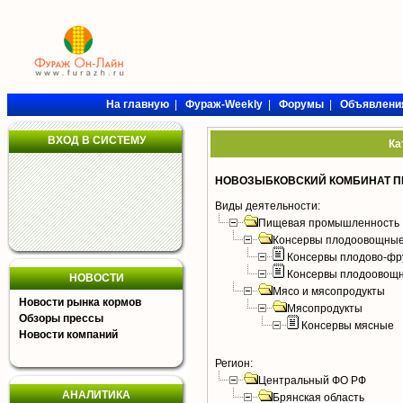
На главную
|
Фураж-Weekly
|
Форумы
|
Объявлени
ВХОД В СИСТЕМУ
Ка
НОВОЗЫБКОВСКИЙ КОМБИНАТ П
Виды деятельности:
Пищевая промышленность
Консервы плодоовощные
Консервы плодово-фр
Консервы плодоовощ
НОВОСТИ
Мясо и мясопродукты
Новости рынка кормов
Мясопродукты
Обзоры прессы
Консервы мясные
Новости компаний
Регион:
Центральный ФО РФ
АНАЛИТИКА
Брянская область