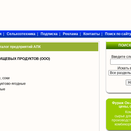
я
|
Сельхозтехника
|
Подписка
|
Реклама
|
Контакты
|
Поиск по сайт
ПОИСК
талог предприятий АПК
Введите сл
ИЩЕВЫХ ПРОДУКТОВ (ООО)
Искать 
, соки
уктово-ягодные
ные
Фураж Он-Л
цены, 
Ком
сырье дл
производст
комбикор