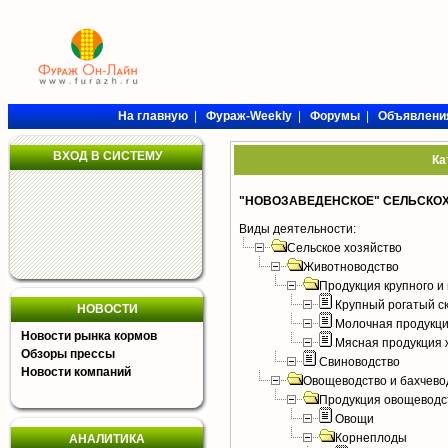
На главную
|
Фураж-Weekly
|
Форумы
|
Объявлени
ВХОД В СИСТЕМУ
Ка
"НОВОЗАВЕДЕНСКОЕ" СЕЛЬСКО
Виды деятельности:
Сельское хозяйство
Животноводство
Продукция крупного и 
Крупный рогатый с
НОВОСТИ
Молочная продукци
Новости рынка кормов
Мясная продукция 
Обзоры прессы
Свиноводство
Новости компаний
Овощеводство и бахчево
Продукция овощеводс
Овощи
Корнеплоды
АНАЛИТИКА