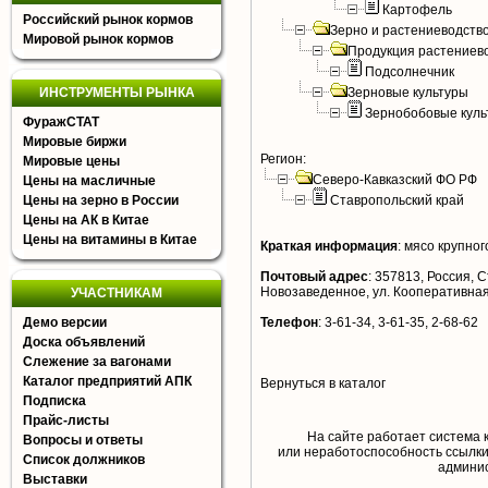
Картофель
Российский рынок кормов
Зерно и растениеводств
Мировой рынок кормов
Продукция растениев
Подсолнечник
ИНСТРУМЕНТЫ РЫНКА
Зерновые культуры
Зернобобовые куль
ФуражСТАТ
Мировые биржи
Регион:
Мировые цены
Северо-Кавказский ФО РФ
Цены на масличные
Цены на зерно в России
Ставропольский край
Цены на АК в Китае
Цены на витамины в Китае
Краткая информация
:
мясо крупного
Почтовый адрес
:
357813, Россия, Ст
Новозаведенное, ул. Кооперативная
УЧАСТНИКАМ
Демо версии
Телефон
:
3-61-34, 3-61-35, 2-68-62
Доска объявлений
Слежение за вагонами
Каталог предприятий АПК
Вернуться в каталог
Подписка
Прайс-листы
На сайте работает система 
Вопросы и ответы
или неработоспособность ссылки,
Список должников
aдминис
Выставки