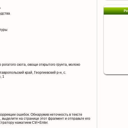
о
Ре
одства
туры
 рогатого скота, овощи открытого грунта, молоко
авропольский край, Георгиевский р-н, с.
, 1
коррекции ошибок. Обнаружив неточность в тексте
 выделите на странице этот фрагмент и отправьте его
тратору нажатием Ctrl+Enter.