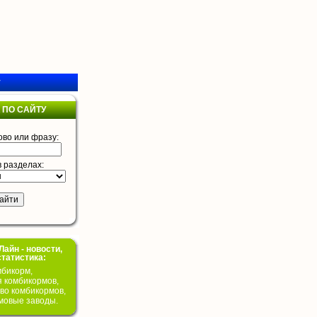
у
 ПО САЙТУ
ово или фразу:
в разделах:
айн - новости,
статистика:
бикорм,
я комбикормов,
во комбикормов,
мовые заводы.