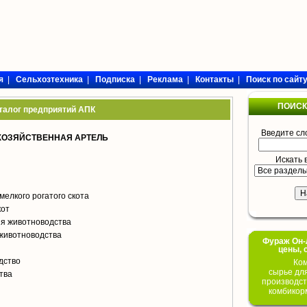
я
|
Сельхозтехника
|
Подписка
|
Реклама
|
Контакты
|
Поиск по сайт
ПОИСК
талог предприятий АПК
Введите сл
ХОЗЯЙСТВЕННАЯ АРТЕЛЬ
Искать 
мелкого рогатого скота
кот
я животноводства
животноводства
Фураж Он-Л
цены, 
дство
Ком
сырье дл
тва
производст
комбикор