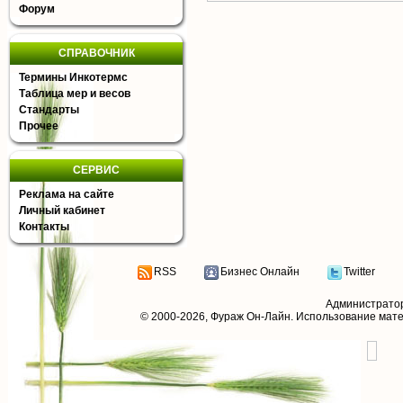
Форум
СПРАВОЧНИК
Термины Инкотермс
Таблица мер и весов
Стандарты
Прочее
СЕРВИС
Реклама на сайте
Личный кабинет
Контакты
RSS
Бизнес Онлайн
Twitter
Администрато
© 2000-2026,
Фураж Он-Лайн
. Использование мат