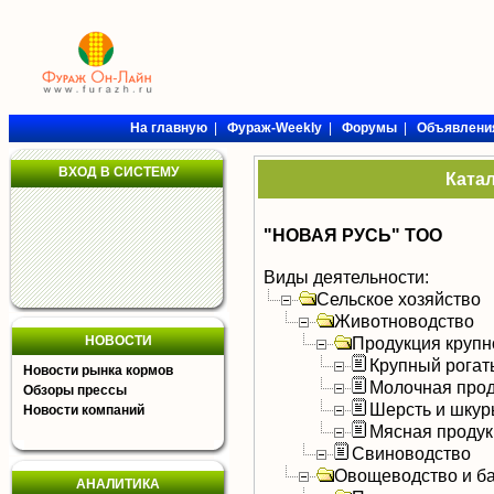
На главную
|
Фураж-Weekly
|
Форумы
|
Объявлени
ВХОД В СИСТЕМУ
Ката
"НОВАЯ РУСЬ" ТОО
Виды деятельности:
Сельское хозяйство
Животноводство
НОВОСТИ
Продукция крупно
Крупный рогат
Новости рынка кормов
Молочная прод
Обзоры прессы
Шерсть и шку
Новости компаний
Мясная продук
Свиноводство
Овощеводство и б
АНАЛИТИКА