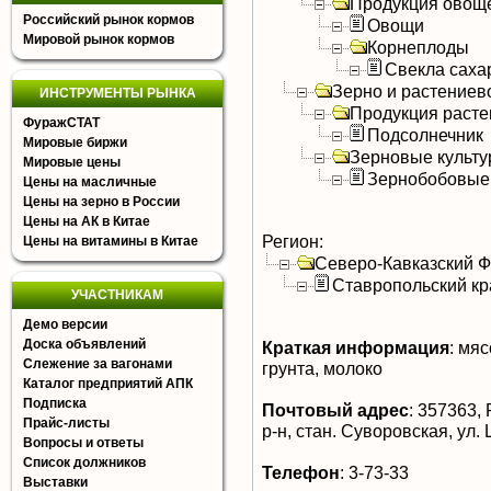
Продукция овощ
Российский рынок кормов
Овощи
Мировой рынок кормов
Корнеплоды
Свекла саха
Зерно и растениев
ИНСТРУМЕНТЫ РЫНКА
Продукция расте
ФуражСТАТ
Подсолнечник
Мировые биржи
Зерновые культ
Мировые цены
Зернобобовые
Цены на масличные
Цены на зерно в России
Цены на АК в Китае
Регион:
Цены на витамины в Китае
Северо-Кавказский 
Ставропольский кр
УЧАСТНИКАМ
Демо версии
Доска объявлений
Краткая информация
:
мясо
Слежение за вагонами
грунта, молоко
Каталог предприятий АПК
Подписка
Почтовый адрес
:
357363, 
Прайс-листы
р-н, стан. Суворовская, ул
Вопросы и ответы
Список должников
Телефон
:
3-73-33
Выставки