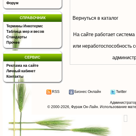
Форум
Вернуться в каталог
СПРАВОЧНИК
Термины Инкотермс
Таблица мер и весов
На сайте работает система
Стандарты
Прочее
или неработоспособность с
aдминистр
СЕРВИС
Реклама на сайте
Личный кабинет
Контакты
RSS
Бизнес Онлайн
Twitter
Администрато
© 2000-2026,
Фураж Он-Лайн
. Использование мат