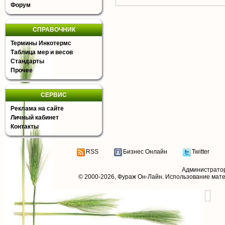
Форум
СПРАВОЧНИК
Термины Инкотермс
Таблица мер и весов
Стандарты
Прочее
СЕРВИС
Реклама на сайте
Личный кабинет
Контакты
RSS
Бизнес Онлайн
Twitter
Администрато
© 2000-2026,
Фураж Он-Лайн
. Использование мат