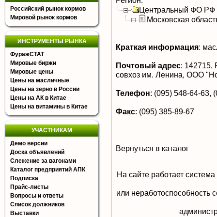
Регион:
Российский рынок кормов
Центральный ФО РФ
Мировой рынок кормов
Московская област
ИНСТРУМЕНТЫ РЫНКА
Краткая информация
:
масл
ФуражСТАТ
Мировые биржи
Почтовый адрес
:
142715, Р
Мировые цены
совхоз им. Ленина, ООО "Н
Цены на масличные
Цены на зерно в России
Телефон
:
(095) 548-64-63, 
Цены на АК в Китае
Цены на витамины в Китае
Факс
:
(095) 385-89-67
УЧАСТНИКАМ
Демо версии
Вернуться в каталог
Доска объявлений
Слежение за вагонами
Каталог предприятий АПК
На сайте работает система
Подписка
Прайс-листы
или неработоспособность с
Вопросы и ответы
Список должников
aдминистр
Выставки