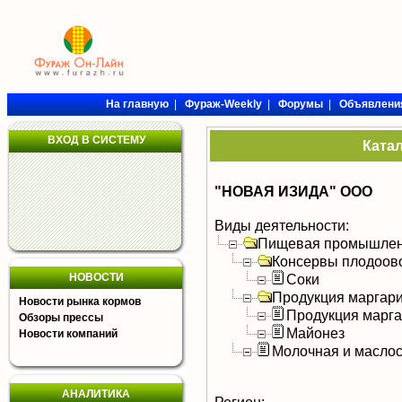
На главную
|
Фураж-Weekly
|
Форумы
|
Объявлени
ВХОД В СИСТЕМУ
Ката
"НОВАЯ ИЗИДА" ООО
Виды деятельности:
Пищевая промышлен
Консервы плодоов
НОВОСТИ
Соки
Продукция маргар
Новости рынка кормов
Продукция марг
Обзоры прессы
Майонез
Новости компаний
Молочная и масло
АНАЛИТИКА