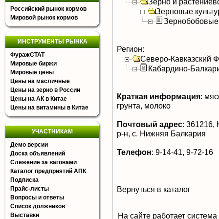
Зерно и растениев
Российский рынок кормов
Зерновые культ
Мировой рынок кормов
Зернобобовые
ИНСТРУМЕНТЫ РЫНКА
Регион:
ФуражСТАТ
Северо-Кавказский 
Мировые биржи
Кабардино-Балкар
Мировые цены
Цены на масличные
Цены на зерно в России
Краткая информация
:
мясо
Цены на АК в Китае
грунта, молоко
Цены на витамины в Китае
Почтовый адрес
:
361216, 
УЧАСТНИКАМ
р-н, с. Нижняя Балкария
Демо версии
Телефон
:
9-14-41, 9-72-16
Доска объявлений
Слежение за вагонами
Каталог предприятий АПК
Подписка
Вернуться в каталог
Прайс-листы
Вопросы и ответы
Список должников
На сайте работает система
Выставки