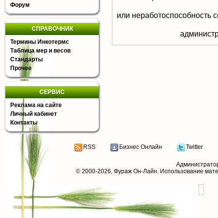
Форум
или неработоспособность с
СПРАВОЧНИК
aдминистр
Термины Инкотермс
Таблица мер и весов
Стандарты
Прочее
СЕРВИС
Реклама на сайте
Личный кабинет
Контакты
RSS
Бизнес Онлайн
Twitter
Администрато
© 2000-2026,
Фураж Он-Лайн
. Использование мат