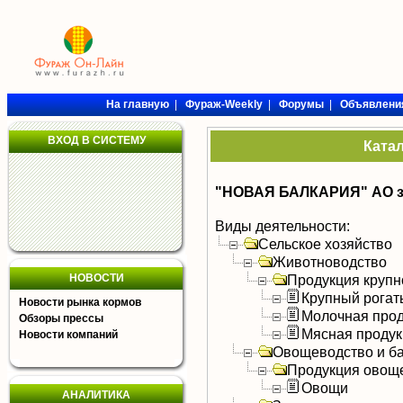
На главную
|
Фураж-Weekly
|
Форумы
|
Объявлени
ВХОД В СИСТЕМУ
Ката
"НОВАЯ БАЛКАРИЯ" АО з.
Виды деятельности:
Сельское хозяйство
Животноводство
НОВОСТИ
Продукция крупно
Крупный рогат
Новости рынка кормов
Молочная прод
Обзоры прессы
Мясная продук
Новости компаний
Овощеводство и б
Продукция овощ
Овощи
АНАЛИТИКА