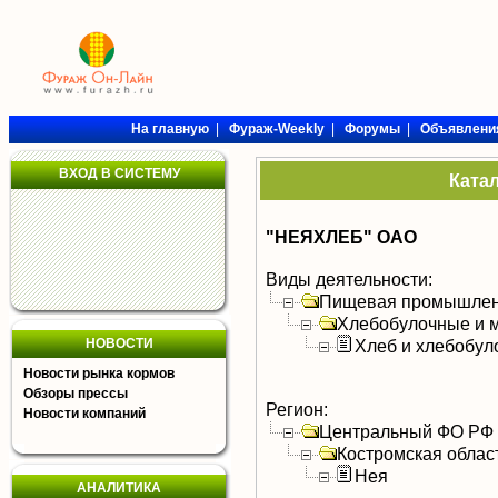
На главную
|
Фураж-Weekly
|
Форумы
|
Объявлени
ВХОД В СИСТЕМУ
Ката
"НЕЯХЛЕБ" ОАО
Виды деятельности:
Пищевая промышлен
Хлебобулочные и м
НОВОСТИ
Хлеб и хлебобул
Новости рынка кормов
Обзоры прессы
Регион:
Новости компаний
Центральный ФО РФ
Костромская облас
Нея
АНАЛИТИКА