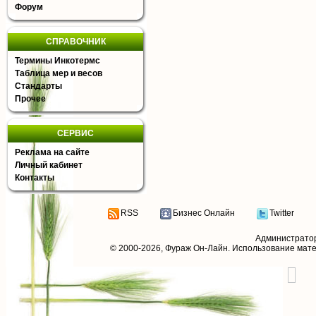
Форум
СПРАВОЧНИК
Термины Инкотермс
Таблица мер и весов
Стандарты
Прочее
СЕРВИС
Реклама на сайте
Личный кабинет
Контакты
RSS
Бизнес Онлайн
Twitter
Администрато
© 2000-2026,
Фураж Он-Лайн
. Использование мат