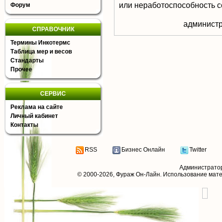
или неработоспособность с
Форум
aдминистр
СПРАВОЧНИК
Термины Инкотермс
Таблица мер и весов
Стандарты
Прочее
СЕРВИС
Реклама на сайте
Личный кабинет
Контакты
RSS
Бизнес Онлайн
Twitter
Администрато
© 2000-2026,
Фураж Он-Лайн
. Использование мат