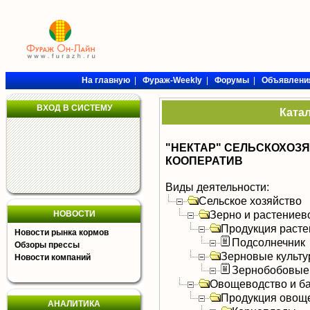
На главную
|
Фураж-Weekly
|
Форумы
|
Объявлени
ВХОД В СИСТЕМУ
Ката
"НЕКТАР" СЕЛЬСКОХО
КООПЕРАТИВ
Виды деятельности:
Сельское хозяйство
Зерно и растениев
НОВОСТИ
Продукция расте
Новости рынка кормов
Подсолнечник
Обзоры прессы
Зерновые культ
Новости компаний
Зернобобовые
Овощеводство и б
Продукция овощ
АНАЛИТИКА