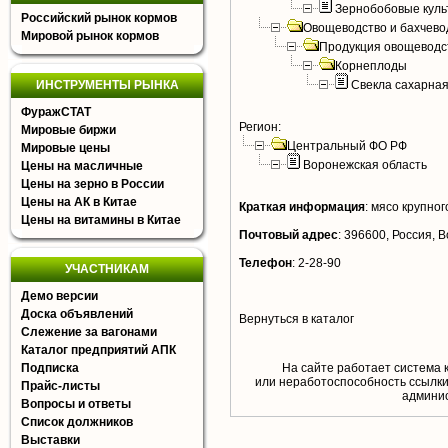
Зернобобовые куль
Российский рынок кормов
Овощеводство и бахчево
Мировой рынок кормов
Продукция овощеводс
Корнеплоды
ИНСТРУМЕНТЫ РЫНКА
Свекла сахарна
ФуражСТАТ
Регион:
Мировые биржи
Центральный ФО РФ
Мировые цены
Воронежская область
Цены на масличные
Цены на зерно в России
Цены на АК в Китае
Краткая информация
:
мясо крупного
Цены на витамины в Китае
Почтовый адрес
:
396600, Россия, В
Телефон
:
2-28-90
УЧАСТНИКАМ
Демо версии
Доска объявлений
Вернуться в каталог
Слежение за вагонами
Каталог предприятий АПК
Подписка
На сайте работает система 
или неработоспособность ссылки,
Прайс-листы
aдминис
Вопросы и ответы
Список должников
Выставки