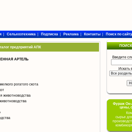
я
|
Сельхозтехника
|
Подписка
|
Реклама
|
Контакты
|
Поиск по сайт
ПОИСК
талог предприятий АПК
Введите сл
ВЕННАЯ АРТЕЛЬ
Искать 
мелкого рогатого скота
кот
я животноводства
животноводства
Фураж Он-Л
цены, 
о
Ком
сырье дл
одства
производст
комбикор