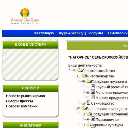
На главную
|
Фураж-Weekly
|
Форумы
|
Объявлени
ВХОД В СИСТЕМУ
Ка
"НАГОРНОЕ" СЕЛЬСКОХОЗЯЙСТ
Виды деятельности:
Сельское хозяйство
Животноводство
Продукция крупного и 
Крупный рогатый с
НОВОСТИ
Молочная продукци
Новости рынка кормов
Мясная продукция 
Обзоры прессы
Свиноводство
Новости компаний
Зерно и растениеводств
Продукция растениев
Подсолнечник
Зерновые культуры
АНАЛИТИКА