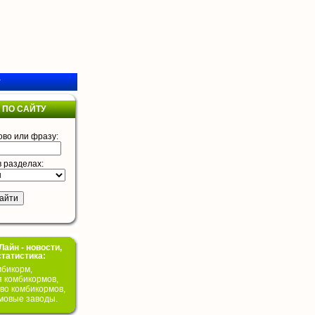
у
 ПО САЙТУ
ово или фразу:
в разделах:
айн - новости,
статистика:
бикорм,
я комбикормов,
во комбикормов,
мовые заводы.