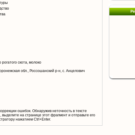
туры
дство
Ре
тва
я
 рогатого скота, молоко
оронежская обл., Россошанский р-н, с. Анцелович
коррекции ошибок. Обнаружив неточность в тексте
 выделите на странице этот фрагмент и отправьте его
тратору нажатием Ctrl+Enter.