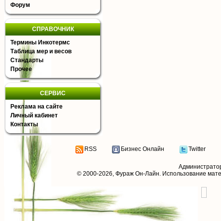
Форум
СПРАВОЧНИК
Термины Инкотермс
Таблица мер и весов
Стандарты
Прочее
СЕРВИС
Реклама на сайте
Личный кабинет
Контакты
RSS
Бизнес Онлайн
Twitter
Администрато
© 2000-2026,
Фураж Он-Лайн
. Использование мат