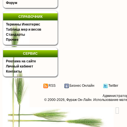
Форум
СПРАВОЧНИК
Термины Инкотермс
Таблица мер и весов
Стандарты
Прочее
СЕРВИС
Реклама на сайте
Личный кабинет
Контакты
RSS
Бизнес Онлайн
Twitter
Администрато
© 2000-2026,
Фураж Он-Лайн
. Использование мат