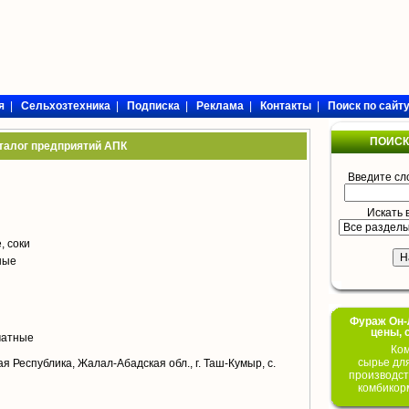
я
|
Сельхозтехника
|
Подписка
|
Реклама
|
Контакты
|
Поиск по сайт
ПОИСК
талог предприятий АПК
Введите сл
Искать 
, соки
ные
Фураж Он-Л
цены, 
матные
Ком
сырье дл
я Республика, Жалал-Абадская обл., г. Таш-Кумыр, с.
производст
комбикор