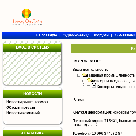
На главную
|
Фураж-Weekly
|
Форумы
|
Объявлени
ВХОД В СИСТЕМУ
Ка
"МУРОК" АО о.т.
Виды деятельности:
Пищевая промышленность
Консервы плодоовощные
Консервы плодоовощ
НОВОСТИ
Регион:
Новости рынка кормов
Обзоры прессы
Краткая информация
:
консервы то
Новости компаний
Почтовый адрес
:
715431, Кыргызска
Шамалды-Сай
АНАЛИТИКА
Телефон
:
(10 996 3745) 2-87