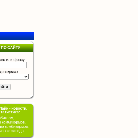
у
 ПО САЙТУ
ово или фразу:
в разделах:
айн - новости,
статистика:
бикорм,
я комбикормов,
во комбикормов,
мовые заводы.