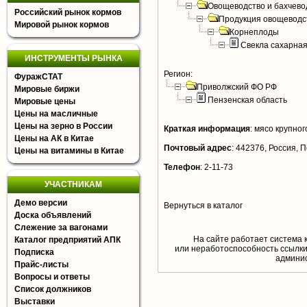
Овощеводство и бахчево
Российский рынок кормов
Продукция овощеводс
Мировой рынок кормов
Корнеплоды
Свекла сахарна
ИНСТРУМЕНТЫ РЫНКА
Регион:
ФуражСТАТ
Приволжский ФО РФ
Мировые биржи
Пензенская область
Мировые цены
Цены на масличные
Цены на зерно в России
Краткая информация
:
мясо крупного
Цены на АК в Китае
Почтовый адрес
:
442376, Россия, П
Цены на витамины в Китае
Телефон
:
2-11-73
УЧАСТНИКАМ
Демо версии
Вернуться в каталог
Доска объявлений
Слежение за вагонами
На сайте работает система 
Каталог предприятий АПК
или неработоспособность ссылки,
Подписка
aдминис
Прайс-листы
Вопросы и ответы
Список должников
Выставки