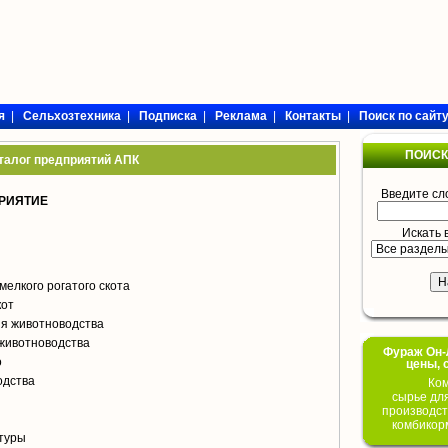
я
|
Сельхозтехника
|
Подписка
|
Реклама
|
Контакты
|
Поиск по сайт
ПОИСК
талог предприятий АПК
Введите сл
РИЯТИЕ
Искать 
мелкого рогатого скота
кот
я животноводства
животноводства
Фураж Он-Л
о
цены, 
одства
Ком
сырье дл
производст
комбикор
туры