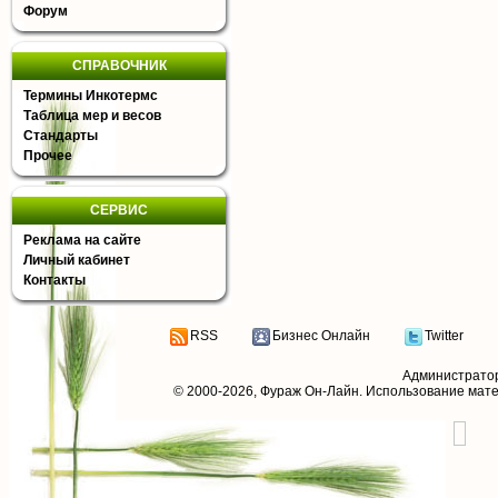
Форум
СПРАВОЧНИК
Термины Инкотермс
Таблица мер и весов
Стандарты
Прочее
СЕРВИС
Реклама на сайте
Личный кабинет
Контакты
RSS
Бизнес Онлайн
Twitter
Администрато
© 2000-2026,
Фураж Он-Лайн
. Использование мат