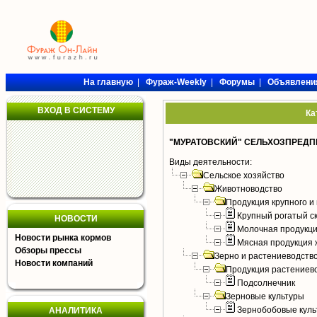
На главную
|
Фураж-Weekly
|
Форумы
|
Объявлени
ВХОД В СИСТЕМУ
Ка
"МУРАТОВСКИЙ" СЕЛЬХОЗПРЕДП
Виды деятельности:
Сельское хозяйство
Животноводство
Продукция крупного и 
Крупный рогатый с
НОВОСТИ
Молочная продукци
Новости рынка кормов
Мясная продукция 
Обзоры прессы
Зерно и растениеводств
Новости компаний
Продукция растениев
Подсолнечник
Зерновые культуры
Зернобобовые куль
АНАЛИТИКА