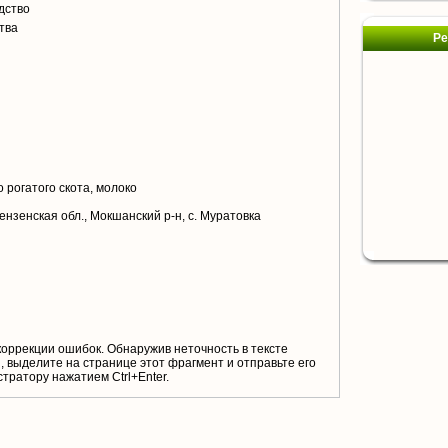
дство
тва
Ре
я
 рогатого скота, молоко
ензенская обл., Мокшанский р-н, с. Муратовка
коррекции ошибок. Обнаружив неточность в тексте
 выделите на странице этот фрагмент и отправьте его
тратору нажатием Ctrl+Enter.