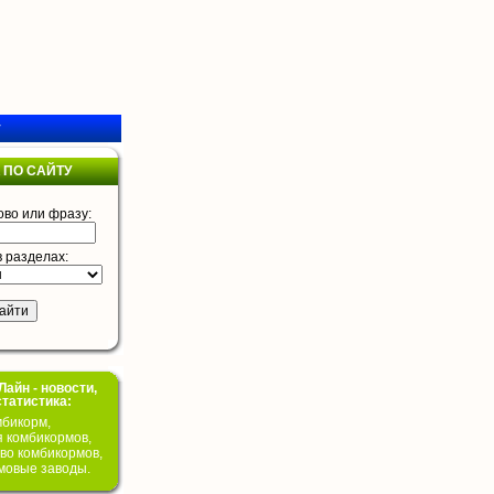
у
 ПО САЙТУ
ово или фразу:
в разделах:
айн - новости,
статистика:
бикорм,
я комбикормов,
во комбикормов,
мовые заводы.