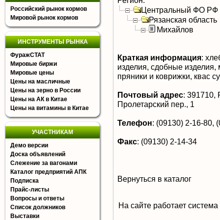
Регион:
Российский рынок кормов
Центральный ФО РФ
Мировой рынок кормов
Рязанская область
Михайлов
ИНСТРУМЕНТЫ РЫНКА
ФуражСТАТ
Краткая информация
:
хлеб
Мировые биржи
изделия, сдобные изделия, 
Мировые цены
пряники и коврижки, квас с
Цены на масличные
Цены на зерно в России
Почтовый адрес
:
391710, Р
Цены на АК в Китае
Пролетарский пер., 1
Цены на витамины в Китае
Телефон
:
(09130) 2-16-80, 
УЧАСТНИКАМ
Факс
:
(09130) 2-14-34
Демо версии
Доска объявлений
Слежение за вагонами
Каталог предприятий АПК
Вернуться в каталог
Подписка
Прайс-листы
Вопросы и ответы
На сайте работает система
Список должников
Выставки