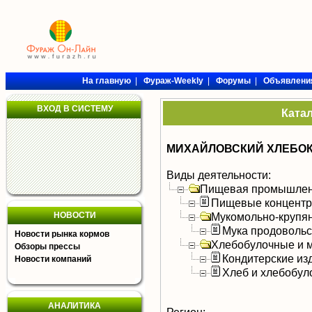
На главную
|
Фураж-Weekly
|
Форумы
|
Объявлени
ВХОД В СИСТЕМУ
Ката
МИХАЙЛОВСКИЙ ХЛЕБОК
Виды деятельности:
Пищевая промышлен
Пищевые концентра
НОВОСТИ
Мукомольно-крупя
Мука продоволь
Новости рынка кормов
Хлебобулочные и м
Обзоры прессы
Кондитерские из
Новости компаний
Хлеб и хлебобул
АНАЛИТИКА