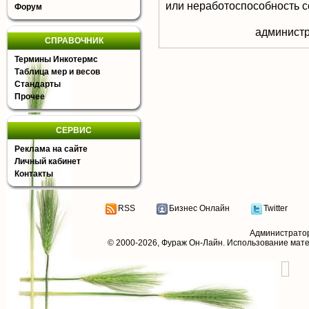
или неработоспособность с
Форум
aдминистр
СПРАВОЧНИК
Термины Инкотермс
Таблица мер и весов
Стандарты
Прочее
СЕРВИС
Реклама на сайте
Личный кабинет
Контакты
RSS
Бизнес Онлайн
Twitter
Администрато
© 2000-2026,
Фураж Он-Лайн
. Использование мат