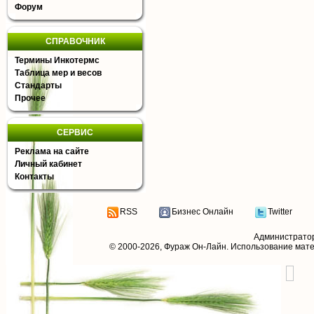
Форум
СПРАВОЧНИК
Термины Инкотермс
Таблица мер и весов
Стандарты
Прочее
СЕРВИС
Реклама на сайте
Личный кабинет
Контакты
RSS
Бизнес Онлайн
Twitter
Администрато
© 2000-2026,
Фураж Он-Лайн
. Использование мат