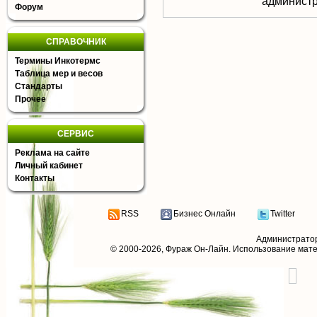
aдминистр
Форум
СПРАВОЧНИК
Термины Инкотермс
Таблица мер и весов
Стандарты
Прочее
СЕРВИС
Реклама на сайте
Личный кабинет
Контакты
RSS
Бизнес Онлайн
Twitter
Администрато
© 2000-2026,
Фураж Он-Лайн
. Использование мат