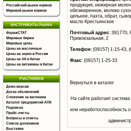
продукция, нежирная молоч
Российский рынок кормов
обезжиренное, молоко сухое
Мировой рынок кормов
цельное, пахта, обрат, сыв
масло Крестьянское
ИНСТРУМЕНТЫ РЫНКА
Почтовый адрес
:
391770, Р
ФуражСТАТ
Привокзальная, 2
Мировые биржи
Мировые цены
Цены на масличные
Телефон
:
(09157) 1-15-43, 
Цены на зерно в России
Цены на АК в Китае
Факс
:
(09157) 1-25-33
Цены на витамины в Китае
УЧАСТНИКАМ
Вернуться в каталог
Демо версии
Доска объявлений
Слежение за вагонами
На сайте работает система
Каталог предприятий АПК
Подписка
или неработоспособность с
Прайс-листы
Вопросы и ответы
aдминистр
Список должников
Выставки