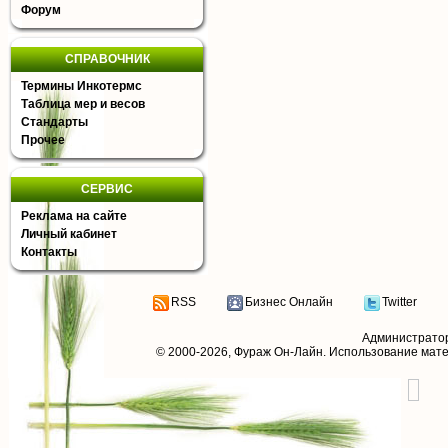
Форум
СПРАВОЧНИК
Термины Инкотермс
Таблица мер и весов
Стандарты
Прочее
СЕРВИС
Реклама на сайте
Личный кабинет
Контакты
RSS
Бизнес Онлайн
Twitter
Администрато
© 2000-2026,
Фураж Он-Лайн
. Использование мат