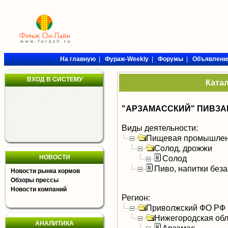
На главную
|
Фураж-Weekly
|
Форумы
|
Объявлени
ВХОД В СИСТЕМУ
Ката
"АРЗАМАССКИЙ" ПИВЗАВ
Виды деятельности:
Пищевая промышлен
Солод, дрожжи
НОВОСТИ
Солод
Пиво, напитки без
Новости рынка кормов
Обзоры прессы
Новости компаний
Регион:
Приволжский ФО РФ
Нижегородская обл
АНАЛИТИКА