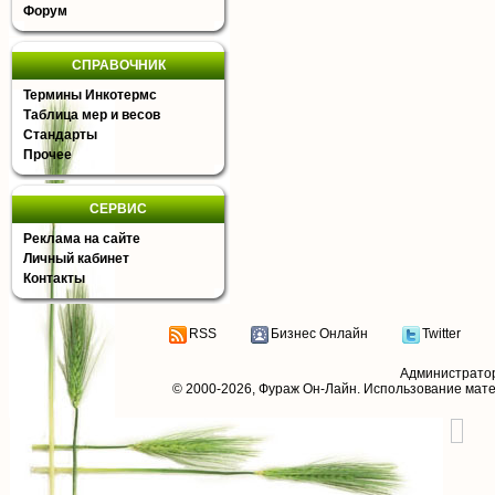
Форум
СПРАВОЧНИК
Термины Инкотермс
Таблица мер и весов
Стандарты
Прочее
СЕРВИС
Реклама на сайте
Личный кабинет
Контакты
RSS
Бизнес Онлайн
Twitter
Администрато
© 2000-2026,
Фураж Он-Лайн
. Использование мат