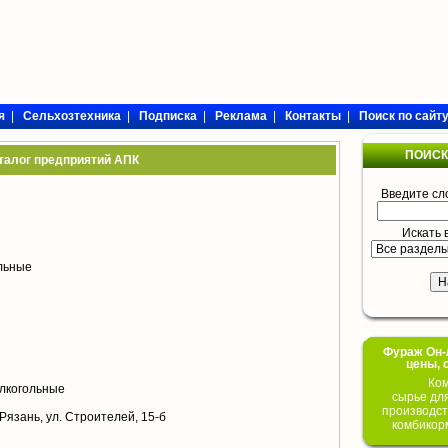
я
|
Сельхозтехника
|
Подписка
|
Реклама
|
Контакты
|
Поиск по сайт
ПОИСК
талог предприятий АПК
Введите сл
Искать 
ольные
Фураж Он-Л
цены, 
Ком
лкогольные
сырье дл
производст
 Рязань, ул. Строителей, 15-б
комбикор