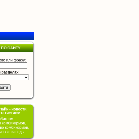
у
 ПО САЙТУ
ово или фразу:
в разделах:
айн - новости,
статистика:
бикорм,
я комбикормов,
во комбикормов,
мовые заводы.