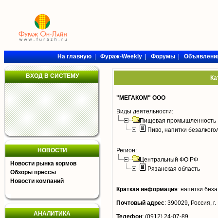
На главную
|
Фураж-Weekly
|
Форумы
|
Объявлени
ВХОД В СИСТЕМУ
Ка
"МЕГАКОМ" ООО
Виды деятельности:
Пищевая промышленность
Пиво, напитки безалког
НОВОСТИ
Регион:
Центральный ФО РФ
Новости рынка кормов
Рязанская область
Обзоры прессы
Новости компаний
Краткая информация
:
напитки беза
Почтовый адрес
:
390029, Россия, г.
АНАЛИТИКА
Телефон
:
(0912) 24-07-89