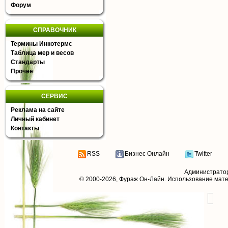
Форум
СПРАВОЧНИК
Термины Инкотермс
Таблица мер и весов
Стандарты
Прочее
СЕРВИС
Реклама на сайте
Личный кабинет
Контакты
RSS
Бизнес Онлайн
Twitter
Администрато
© 2000-2026,
Фураж Он-Лайн
. Использование мат