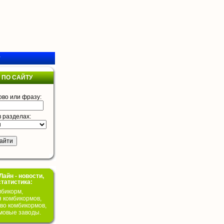
у
 ПО САЙТУ
ово или фразу:
в разделах:
айн - новости,
статистика:
бикорм,
я комбикормов,
во комбикормов,
мовые заводы.