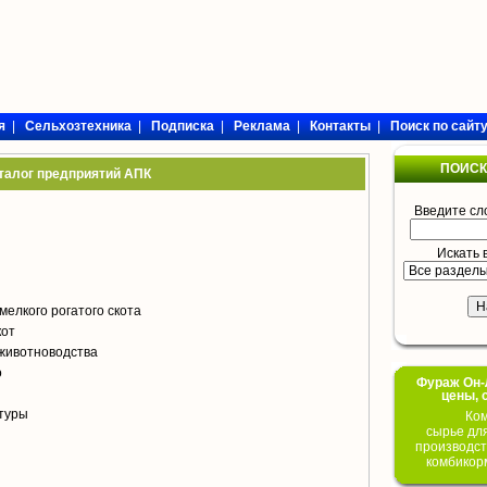
я
|
Сельхозтехника
|
Подписка
|
Реклама
|
Контакты
|
Поиск по сайт
ПОИСК
талог предприятий АПК
Введите сл
Искать 
мелкого рогатого скота
кот
животноводства
о
Фураж Он-Л
цены, 
туры
Ком
сырье дл
производст
комбикор