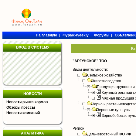
На главную
|
Фураж-Weekly
|
Форумы
|
Объявлени
ВХОД В СИСТЕМУ
Ка
"АРГУНСКОЕ" ТОО
Виды деятельности:
Сельское хозяйство
Животноводство
Продукция крупного и 
Крупный рогатый с
НОВОСТИ
Мясная продукция 
Новости рынка кормов
Зерно и растениеводств
Обзоры прессы
Зерновые культуры
Новости компаний
Зернобобовые куль
Регион:
АНАЛИТИКА
Дальневосточный ФО РФ