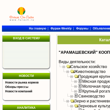
На главную
|
Фураж-Weekly
|
Форумы
|
Объявлени
ВХОД В СИСТЕМУ
Ката
"АРАМАШЕВСКИЙ" КООП
Виды деятельности:
Сельское хозяйство
Животноводство
НОВОСТИ
Продукция крупно
Мясная продук
Новости рынка кормов
Молочная прод
Обзоры прессы
Крупный рогат
Новости компаний
Свиноводство
Зерно и растениев
Зерновые культ
АНАЛИТИКА