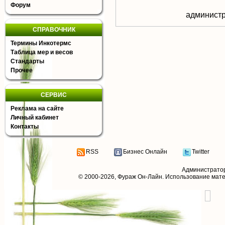
Форум
aдминистр
СПРАВОЧНИК
Термины Инкотермс
Таблица мер и весов
Стандарты
Прочее
СЕРВИС
Реклама на сайте
Личный кабинет
Контакты
RSS
Бизнес Онлайн
Twitter
Администрато
© 2000-2026,
Фураж Он-Лайн
. Использование мат