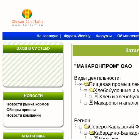
На главную
|
Фураж-Weekly
|
Форумы
|
Объявлени
ВХОД В СИСТЕМУ
Ката
"МАКАРОНПРОМ" ОАО
Виды деятельности:
Пищевая промышлен
Хлебобулочные и м
НОВОСТИ
Хлеб и хлебобул
Макароны и анало
Новости рынка кормов
Обзоры прессы
Новости компаний
Регион:
Северо-Кавказский 
Кабардино-Балкар
АНАЛИТИКА