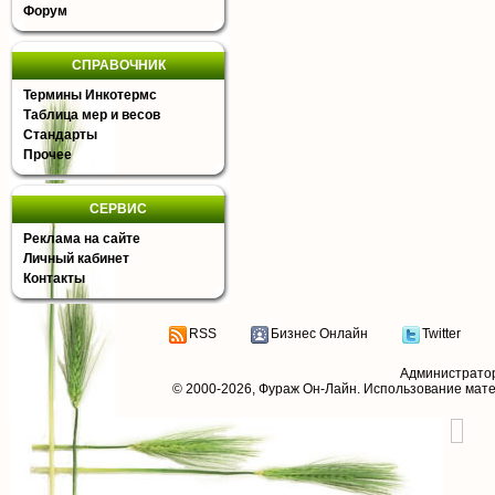
Форум
СПРАВОЧНИК
Термины Инкотермс
Таблица мер и весов
Стандарты
Прочее
СЕРВИС
Реклама на сайте
Личный кабинет
Контакты
RSS
Бизнес Онлайн
Twitter
Администрато
© 2000-2026,
Фураж Он-Лайн
. Использование мат