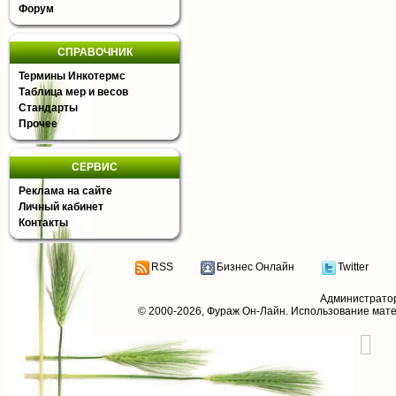
Форум
СПРАВОЧНИК
Термины Инкотермс
Таблица мер и весов
Стандарты
Прочее
СЕРВИС
Реклама на сайте
Личный кабинет
Контакты
RSS
Бизнес Онлайн
Twitter
Администрато
© 2000-2026,
Фураж Он-Лайн
. Использование мат